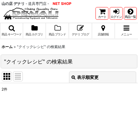
山の店 デナリ
- 道具専門店 -
NET SHOP
カート
ログイン
商品一覧
商品 キーワード
商品 カテゴリ
商品 ブランド
デナリ ブログ
店舗情報
メニュー
ホーム
>
"クイックレシピ"
の
検索結果
"クイックレシピ"
の
検索結果
表示順変更
閉じる
2
件
商品検索(キーワード検索)
:
表示数
:
並び順
: