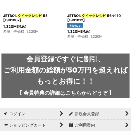
カテゴリ
:
JETBOIL
クイックレシピ
55
JETBOIL
クイックレシピ
56→110
[
1991007
]
[
1991012
]
1,320
円
(税込)
ブランド
:
希望小売価格
:
1,320
円
1,320
円
(税込)
希望小売価格
:
1,320
円
絞り込む
会員登録ですぐに割引、
ご利用金額の総額が50万円を超えれば
もっとお得に！！
【
会員特典の詳細は
こちらから
どうぞ
】
ログイン
新規会員登録
ショッピングカート
ご利用案内