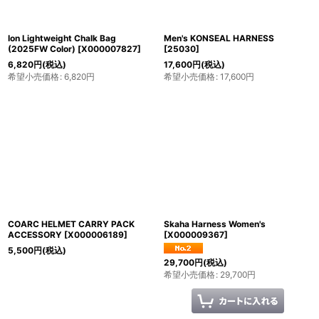
カテゴリ
:
Ion Lightweight Chalk Bag
Men's KONSEAL HARNESS
(2025FW Color)
[
X000007827
]
[
25030
]
6,820
円
(税込)
17,600
円
(税込)
希望小売価格
:
6,820
円
希望小売価格
:
17,600
円
ブランド
:
絞り込む
COARC HELMET CARRY PACK
Skaha Harness Women's
ACCESSORY
[
X000006189
]
[
X000009367
]
5,500
円
(税込)
29,700
円
(税込)
希望小売価格
:
29,700
円