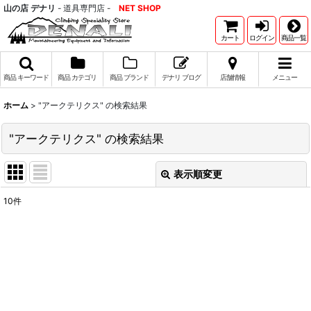
山の店 デナリ
- 道具専門店 -
NET SHOP
カート
ログイン
商品一覧
商品 キーワード
商品 カテゴリ
商品 ブランド
デナリ ブログ
店舗情報
メニュー
ホーム
>
"アークテリクス"
の
検索結果
"アークテリクス"
の
検索結果
表示順変更
閉じる
10
件
商品検索(キーワード検索)
:
表示数
:
並び順
: