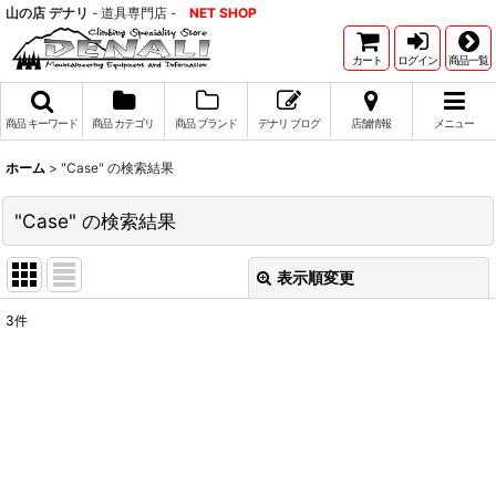
山の店 デナリ
- 道具専門店 -
NET SHOP
カート
ログイン
商品一覧
商品 キーワード
商品 カテゴリ
商品 ブランド
デナリ ブログ
店舗情報
メニュー
ホーム
>
"Case"
の
検索結果
"Case"
の
検索結果
表示順変更
閉じる
3
件
商品検索(キーワード検索)
:
表示数
:
並び順
: