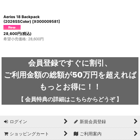
カテゴリ
:
Aerios 18 Backpack
(2026SSColor)
[
X000009581
]
28,600
円
(税込)
希望小売価格
:
28,600
円
ブランド
:
会員登録ですぐに割引、
ご利用金額の総額が50万円を超えれば
絞り込む
もっとお得に！！
【
会員特典の詳細は
こちらから
どうぞ
】
ログイン
新規会員登録
ショッピングカート
ご利用案内