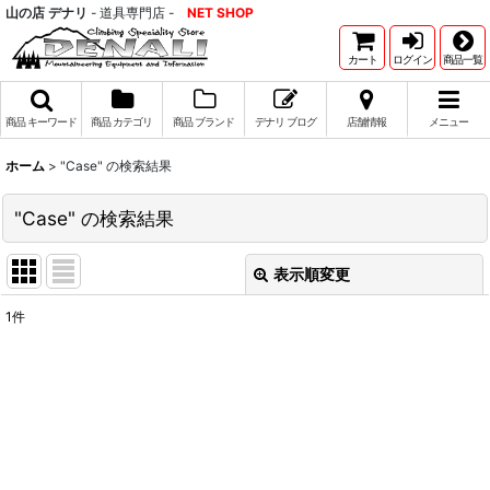
山の店 デナリ
- 道具専門店 -
NET SHOP
カート
ログイン
商品一覧
商品 キーワード
商品 カテゴリ
商品 ブランド
デナリ ブログ
店舗情報
メニュー
ホーム
>
"Case"
の
検索結果
"Case"
の
検索結果
表示順変更
閉じる
1
件
商品検索(キーワード検索)
:
表示数
:
並び順
: