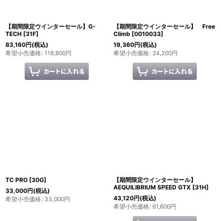
カテゴリ
:
【期間限定ウインターセール】G-
【期間限定ウインターセール】 Free
TECH
[
31F
]
Climb
[
0010033
]
83,160
円
(税込)
19,360
円
(税込)
希望小売価格
:
118,800
円
希望小売価格
:
24,200
円
ブランド
:
絞り込む
TC PRO
[
30G
]
【期間限定ウインターセール】
AEQUILIBRIUM SPEED GTX
[
31H
]
33,000
円
(税込)
43,120
円
(税込)
希望小売価格
:
33,000
円
希望小売価格
:
61,600
円