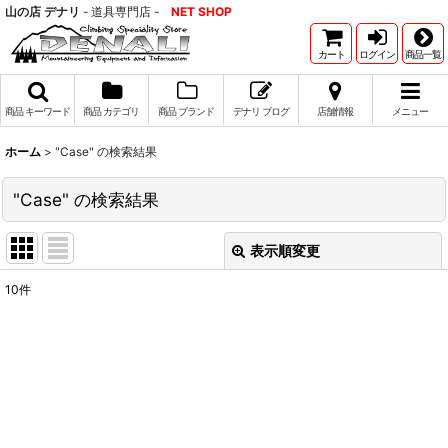
山の店 デナリ
- 道具専門店 -
NET SHOP
カート
ログイン
商品一覧
商品 キーワード
商品 カテゴリ
商品 ブランド
デナリ ブログ
店舗情報
メニュー
ホーム
>
"Case"
の
検索結果
"Case"
の
検索結果
表示順変更
閉じる
10
件
商品検索(キーワード検索)
:
表示数
:
並び順
: