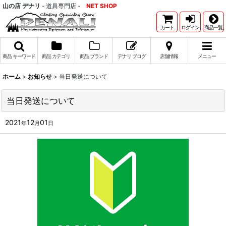
山の店 デナリ
- 道具専門店 -
NET SHOP
カート
ログイン
商品一覧
商品 キーワード
商品 カテゴリ
商品 ブランド
デナリ ブログ
店舗情報
メニュー
ホーム
>
お知らせ
>
当日発送について
当日発送について
2021
12
01
年
月
日