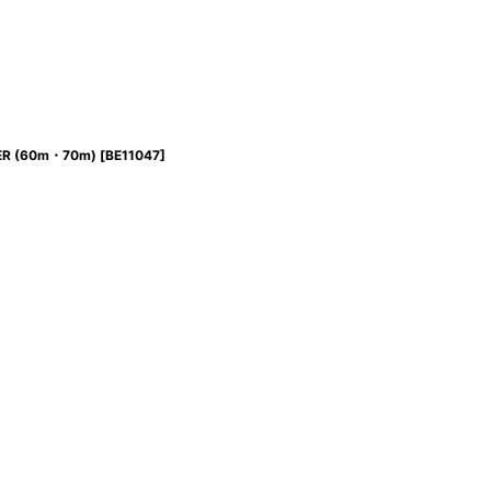
VER (60m・70m)
[
BE11047
]