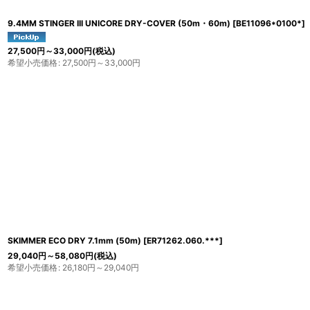
9.4MM STINGER III UNICORE DRY-COVER (50m・60m)
[
BE11096*0100*
]
27,500
円
～33,000
円
(税込)
希望小売価格
:
27,500
円
～33,000
円
SKIMMER ECO DRY 7.1mm (50m)
[
ER71262.060.***
]
29,040
円
～58,080
円
(税込)
希望小売価格
:
26,180
円
～29,040
円