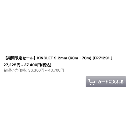
【期間限定セール】KINGLET 9.2mm (60m・70m)
[
ER71291.
]
27,225
円
～37,400
円
(税込)
希望小売価格
:
36,300
円
～40,700
円