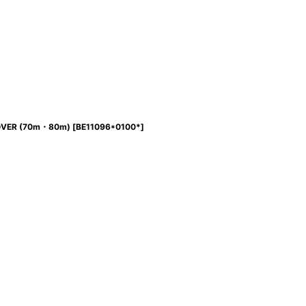
COVER (70m・80m)
[
BE11096*0100*
]