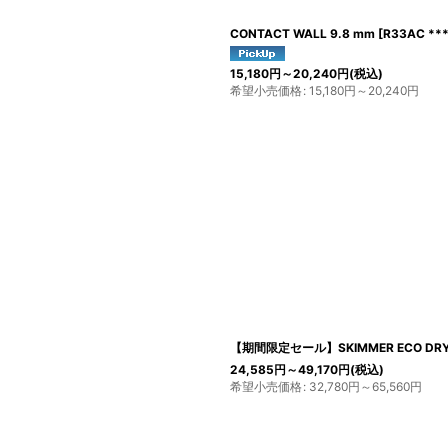
CONTACT WALL 9.8 mm
[
R33AC **
15,180
円
～20,240
円
(税込)
希望小売価格
:
15,180
円
～20,240
円
【期間限定セール】SKIMMER ECO DRY 7
24,585
円
～49,170
円
(税込)
希望小売価格
:
32,780
円
～65,560
円