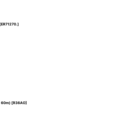
[
ER71270.
]
・60m)
[
R36AO
]