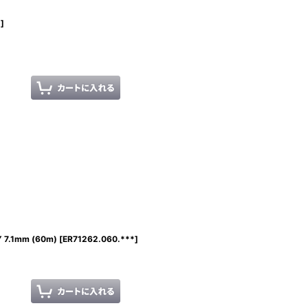
*
]
.1mm (60m)
[
ER71262.060.***
]