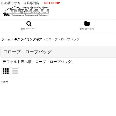
山の店 デナリ
- 道具専門店 -
NET SHOP
商品 キーワード
商品 カテゴリ
ホーム
>
●クライミングギア
>
□ロープ・ロープバッグ
□ロープ・ロープバッグ
デフォルト表示順「ロープ・ロープバッグ」
23
件
表示数
:
並び順
: