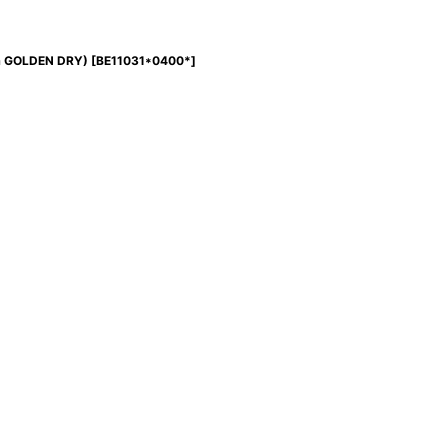
 GOLDEN DRY)
[
BE11031*0400*
]