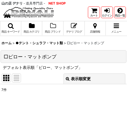
山の店 デナリ
- 道具専門店 -
NET SHOP
カート
ログイン
商品一覧
商品 キーワード
商品 カテゴリ
商品 ブランド
デナリ ブログ
店舗情報
メニュー
ホーム
>
●テント・シュラフ・マット類
>
□ピロー・マットポンプ
□ピロー・マットポンプ
デフォルト表示順「ピロー、マットポンプ」
表示順変更
閉じる
7
件
表示数
:
並び順
:
絞り込む