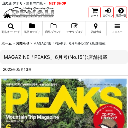
山の店 デナリ
- 道具専門店 -
NET SHOP
カート
ログイン
商品一覧
商品 キーワード
商品 カテゴリ
商品 ブランド
デナリ ブログ
店舗情報
メニュー
ホーム
>
お知らせ
>
MAGAZINE「PEAKS」6月号(No.151):店舗掲載
MAGAZINE「PEAKS」6月号(No.151):店舗掲載
2022
05
13
年
月
日