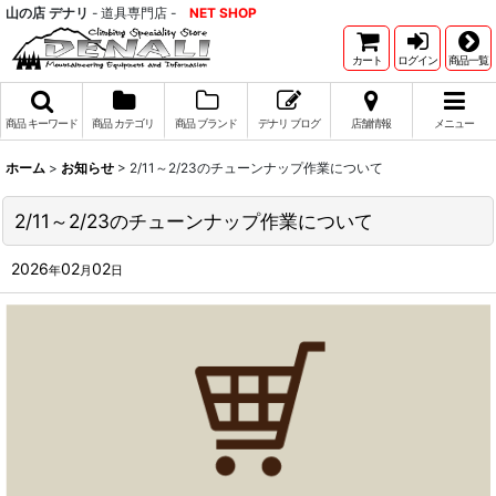
山の店 デナリ
- 道具専門店 -
NET SHOP
カート
ログイン
商品一覧
商品 キーワード
商品 カテゴリ
商品 ブランド
デナリ ブログ
店舗情報
メニュー
ホーム
>
お知らせ
>
2/11～2/23のチューンナップ作業について
2/11～2/23のチューンナップ作業について
2026
02
02
年
月
日