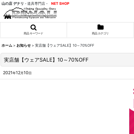
山の店 デナリ
- 道具専門店 -
NET SHOP
商品 キーワード
商品 カテゴリ
ホーム
>
お知らせ
>
実店舗【ウェアSALE】10～70%OFF
実店舗【ウェアSALE】10～70%OFF
2021
12
10
年
月
日