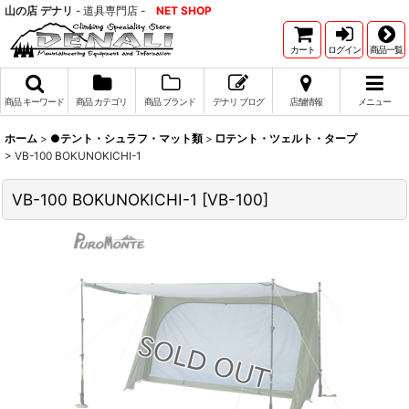
山の店 デナリ
- 道具専門店 -
NET SHOP
カート
ログイン
商品一覧
商品 キーワード
商品 カテゴリ
商品 ブランド
デナリ ブログ
店舗情報
メニュー
ホーム
>
●テント・シュラフ・マット類
>
□テント・ツェルト・タープ
>
VB-100 BOKUNOKICHI-1
VB-100 BOKUNOKICHI-1
[
VB-100
]