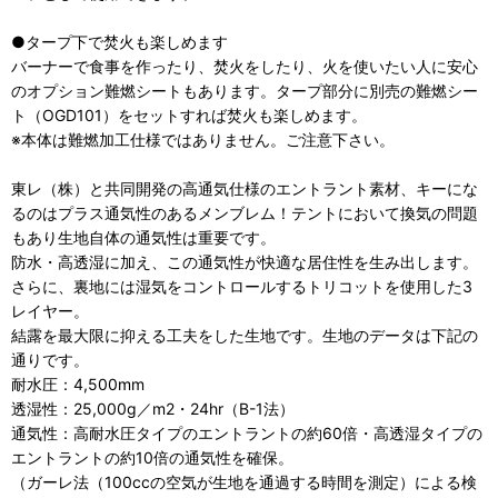
●タープ下で焚火も楽しめます
バーナーで食事を作ったり、焚火をしたり、火を使いたい人に安心
のオプション難燃シートもあります。タープ部分に別売の難燃シー
ト（OGD101）をセットすれば焚火も楽しめます。
※本体は難燃加工仕様ではありません。ご注意下さい。
東レ（株）と共同開発の高通気仕様のエントラント素材、キーにな
るのはプラス通気性のあるメンブレム！テントにおいて換気の問題
もあり生地自体の通気性は重要です。
防水・高透湿に加え、この通気性が快適な居住性を生み出します。
さらに、裏地には湿気をコントロールするトリコットを使用した3
レイヤー。
結露を最大限に抑える工夫をした生地です。生地のデータは下記の
通りです。
耐水圧：4,500mm
透湿性：25,000g／m2・24hr（B-1法）
通気性：高耐水圧タイプのエントラントの約60倍・高透湿タイプの
エントラントの約10倍の通気性を確保。
（ガーレ法（100ccの空気が生地を通過する時間を測定）による検