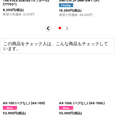
THE POLE SUB185 (サブポール)
SWITCH 2P
[
NM-SWT-2P
]
[
77703*
]
9,350
円
(税込)
19,360
円
(税込)
希望小売価格
:
9,350
円
希望小売価格
:
48,400
円
この商品をチェック人は、こんな商品もチェックして
います。
AX-100 (ペグなし)
[
AX-100
]
AX-100L (ペグなし)
[
AX-100L
]
53,900
円
(税込)
55,000
円
(税込)