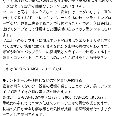
などを運び込んで遊んだ経験はありませんか？BOKUNO-KICHIシリ
ーズは決して設営が簡単なテントではありません。
ツエルトと同様、非自立式なので、設営にはコツがいります。幕体
だけを持参すれば、トレッキングポールや木の枝、クライミングロ
ープなど、創意工夫をすることで設営することができ、入口を跳ね
上げてタープとして使用すると開放感のあるパップ型テントになり
ます。
ツエルトのシンプルさに慣れている登山者はツエルトより少し重く
なりますが、快適な空間と贅沢な気分を山中の野宿で味わえます。
米軍や独軍のパップテントの雰囲気とクライマーご用達ツエルトの
軽量・コンパクト、このふたつのよいとこ取りをした新提案テン
ト。
これがBOKUNO-KICHIシリーズです。
●テントポールを使用しないので軽量化を図れる
設営が簡単でない分、設営の過程を楽しむことができ、美しいシェ
イプで設営できた時は満足感が味わえます。
幕体だけならVB-100の重さはわずか860g（VB-200は960g）。
手軽に持参してミニマム仕様でソロ〜デュオで野営を楽しめます。
長編の入口が全開し解放感と通気性が抜群。前室部分がそのままタ
ープとして使用できます。