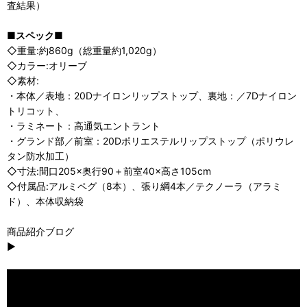
査結果）
■スペック■
◇重量:約860g（総重量約1,020g）
◇カラー:オリーブ
◇素材:
・本体／表地：20Dナイロンリップストップ、裏地：／7Dナイロン
トリコット、
・ラミネート：高通気エントラント
・グランド部／前室：20Dポリエステルリップストップ（ポリウレ
タン防水加工）
◇寸法:間口205×奥行90＋前室40×高さ105cm
◇付属品:アルミペグ（8本）、張り綱4本／テクノーラ（アラミ
ド）、本体収納袋
商品紹介ブログ
▶