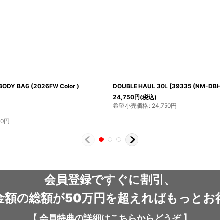
KM-10557
]
U.L. Tote
[
1133338
]
3,900
円
(税込)
希望小売価格
:
3,900
円
税込)
格
:
28,600
円
会員登録ですぐに割引、
金額の総額が50万円を超えればもっとお
【
会員特典の詳細は
こちらから
どうぞ
】