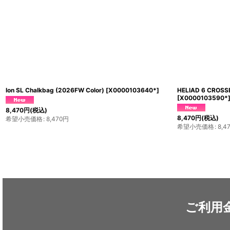
Gear Container Pack (2025)
[
113346*
]
Fjörm 18L
[
6,900
円
～7,500
円
(税込)
希望小売価格
:
6,900
円
～7,500
円
28,600
円
(
希望小売価
ご利用