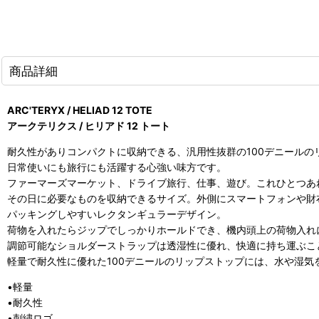
商品詳細
ARC'TERYX / HELIAD 12 TOTE
アークテリクス / ヒリアド 12 トート
耐久性がありコンパクトに収納できる、汎用性抜群の100デニールの
日常使いにも旅行にも活躍する心強い味方です。
ファーマーズマーケット、ドライブ旅行、仕事、遊び。これひとつあ
その日に必要なものを収納できるサイズ。外側にスマートフォンや財
パッキングしやすいレクタンギュラーデザイン。
荷物を入れたらジップでしっかりホールドでき、機内頭上の荷物入れ
調節可能なショルダーストラップは透湿性に優れ、快適に持ち運ぶこ
軽量で耐久性に優れた100デニールのリップストップには、水や湿気
•軽量
•耐久性
•刺繍ロゴ