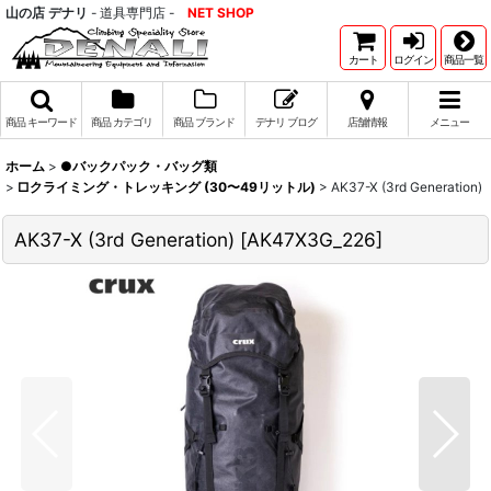
山の店 デナリ
- 道具専門店 -
NET SHOP
カート
ログイン
商品一覧
商品 キーワード
商品 カテゴリ
商品 ブランド
デナリ ブログ
店舗情報
メニュー
ホーム
>
●バックパック・バッグ類
>
□クライミング・トレッキング (30〜49リットル)
>
AK37-X (3rd Generation)
AK37-X (3rd Generation)
[
AK47X3G_226
]