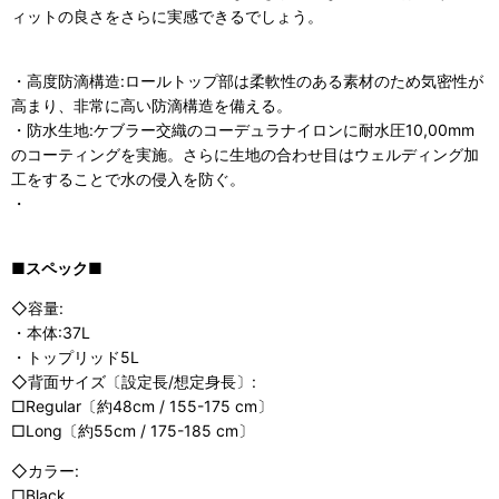
ィットの良さをさらに実感できるでしょう。
・高度防滴構造:ロールトップ部は柔軟性のある素材のため気密性が
高まり、非常に高い防滴構造を備える。
・防水生地:ケブラー交織のコーデュラナイロンに耐水圧10,00mm
のコーティングを実施。さらに生地の合わせ目はウェルディング加
工をすることで水の侵入を防ぐ。
・
■スペック■
◇容量:
・本体:37L
・トップリッド5L
◇背面サイズ〔設定長/想定身長〕:
□Regular〔約48cm / 155-175 cm〕
□Long〔約55cm / 175-185 cm〕
◇カラー:
□Black