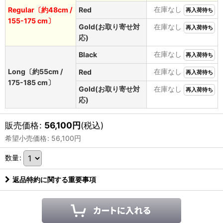
在庫なし
Regular〔約48cm /
Red
再入荷待ち
155-175 cm〕
Gold(お取り寄せ対
在庫なし
再入荷待ち
応)
在庫なし
Black
再入荷待ち
Long〔約55cm /
在庫なし
Red
再入荷待ち
175-185 cm〕
Gold(お取り寄せ対
在庫なし
再入荷待ち
応)
販売価格
:
56,100
円
(税込)
希望小売価格
:
56,100
円
数量
:
返品特約に関する重要事項