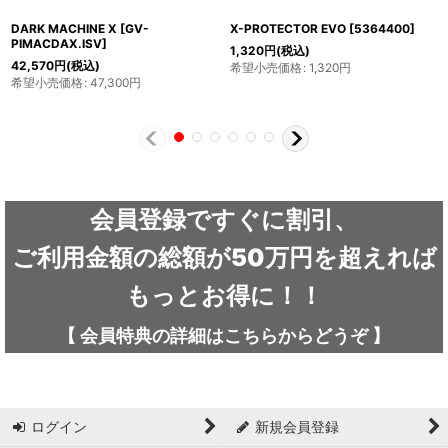
DARK MACHINE X
[
GV-
X-PROTECTOR EVO
[
5364400
]
PIMACDAX.ISV
]
1,320
円
(税込)
42,570
円
(税込)
希望小売価格
:
1,320
円
希望小売価格
:
47,300
円
会員登録ですぐに割引、
ご利用金額の総額が50万円を超えれば
もっとお得に！！
【
会員特典の詳細は
こちらから
どうぞ
】
ログイン
新規会員登録