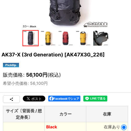
AK37-X (3rd Generation)
[
AK47X3G_226
]
販売価格
:
56,100
円
(税込)
希望小売価格
:
56,100
円
Facebookでシェア
サイズ〔背面長 / 想
カラー
在庫
定身長〕
Black
在庫あり