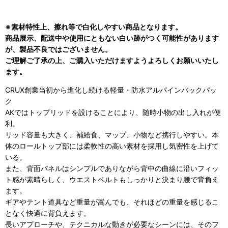
※素材特性上、擦れ等で白化しやすい商品となります。
商品展示、配送中や使用にともない白い跡がつく可能性があります
が、製品不良ではございません。
ご理解ご了承の上、ご購入いただけますようよろしくお願いいたし
ます。
CRUX創業当初から進化し続ける軽量・防水アルパインバックパッ
ク
AKではトップリッドを設けることにより、随時小物の出し入れが便
利。
リッド容量も大きく、補給食、マップ、小物など携行しやすい。本
体のロールトップ部には柔軟性の高い素材を採用し気密性を上げて
いる。
また、背面パネルはシンプルでありながら背中の曲線に沿いフィッ
ト感が素晴らしく、ウエストベルトもしっかりと決まり腰で背負え
ます。
ギアやテント道具など重量が嵩んでも、それほどの重量を感じるこ
となく快適に背負えます。
長いアプローチや、テクニカルな動きが必要なシーンには、そのフ