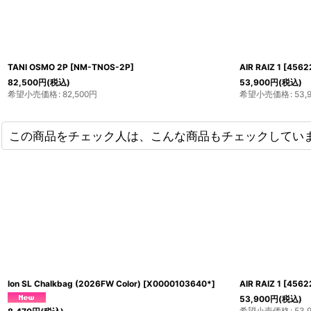
TANI OSMO 2P
[
NM-TNOS-2P
]
AIR RAIZ 1
[
4562
82,500
円
(税込)
53,900
円
(税込)
希望小売価格
:
82,500
円
希望小売価格
:
53,
この商品をチェック人は、こんな商品もチェックしてい
Sm'D SL
[
M39A SL
]
AX-79 ( ver.3.1)
[
2,970
円
(税込)
希望小売価格
:
2,970
円