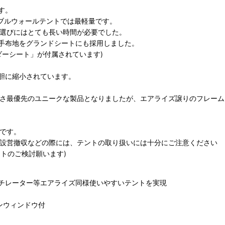
す。
ダブルウォールテントでは最軽量です。
材選びにはとても長い時間が必要でした。
手布地をグランドシートにも採用しました。
ダーシート」が付属されています)
胆に縮小されています。
軽さ最優先のユニークな製品となりましたが、エアライズ譲りのフレー
です。
。設営撤収などの際には、テントの取り扱いには十分にご注意ください
トのご検討願います)
チレーター等エアライズ同様使いやすいテントを実現
ンウィンドウ付