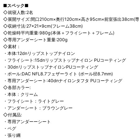
■スペック■
◇就寝人数:2名
◇展開サイズ:間口210cm×奥行120cm×高さ95cm×前室張出38cm(専
◇収納寸法:27×21×9cm(フレーム38cm)
◇乾燥時平均重量:980g(本体＋フライシート＋フレーム)
◇専用アンダーシート重量:200g
◇素材：
・本体:12dnリップストップナイロン
・フライシート:15dnリップストップナイロン PUコーティング
・30dnリップストップナイロンPUコーティング
・ポール:DAC NFL8.7フェザーライト (ポール径8.7mm)
・専用アンダーシート:40dnナイロンタフタ PUコーティング
◇各部カラー:
・本体：クリーム
・フライシート：ライトグレー
・アンダーシート：ブラウングレー
◇付属品:
・専用アンダーーシート
・ペグ
・張り綱