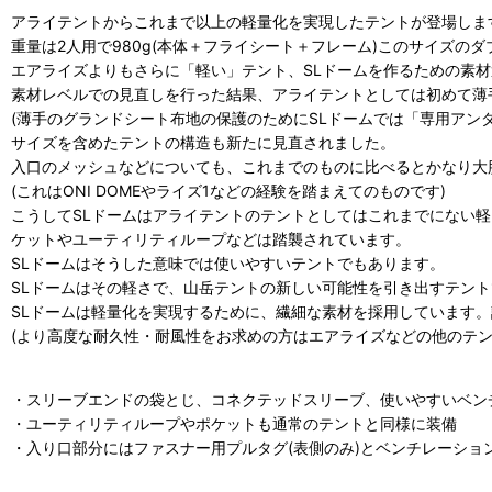
アライテントからこれまで以上の軽量化を実現したテントが登場しま
重量は2人用で980g(本体＋フライシート＋フレーム)このサイズの
エアライズよりもさらに「軽い」テント、SLドームを作るための素
素材レベルでの見直しを行った結果、アライテントとしては初めて薄
(薄手のグランドシート布地の保護のためにSLドームでは「専用アン
サイズを含めたテントの構造も新たに見直されました。
入口のメッシュなどについても、これまでのものに比べるとかなり大
(これはONI DOMEやライズ1などの経験を踏まえてのものです)
こうしてSLドームはアライテントのテントとしてはこれまでにない
ケットやユーティリティループなどは踏襲されています。
SLドームはそうした意味では使いやすいテントでもあります。
SLドームはその軽さで、山岳テントの新しい可能性を引き出すテント
SLドームは軽量化を実現するために、繊細な素材を採用しています
(より高度な耐久性・耐風性をお求めの方はエアライズなどの他のテン
・スリーブエンドの袋とじ、コネクテッドスリーブ、使いやすいベン
・ユーティリティループやポケットも通常のテントと同様に装備
・入り口部分にはファスナー用プルタグ(表側のみ)とベンチレーショ