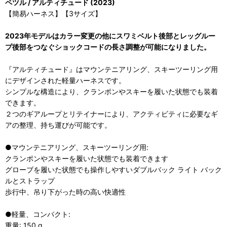
ペツル / アルティチュード (2023)
【簡易ハーネス】【3サイズ】
2023年モデルはカラー変更の他にスワミベルト後部とレッグルー
プ後部をつなぐショックコードの長さ調整が可能になりました。
『アルティチュード』はマウンテニアリング、スキーツーリング用
にデザインされた軽量ハーネスです。
シンプルな構造により、クランポンやスキーを履いた状態でも装着
できます。
２つのギアループとリテイナーにより、アクティビティに必要なギ
アの整理、持ち運びが可能です。
●マウンテニアリング、スキーツーリング用:
クランポンやスキーを履いた状態でも装着できます
グローブを履いた状態でも操作しやすいダブルバック ライト バック
ルとストラップ
歩行中、吊り下がった時の高い快適性
●軽量、コンパクト:
重量: 150 g