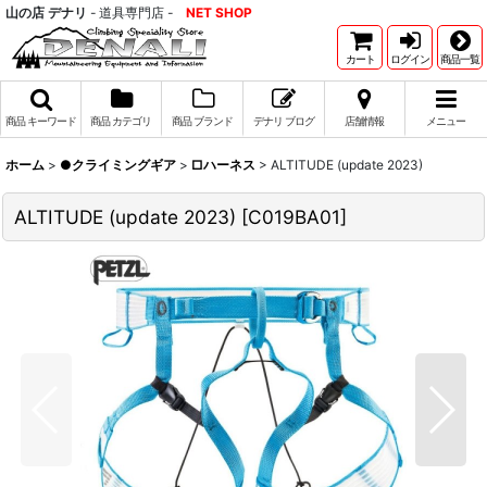
山の店 デナリ
- 道具専門店 -
NET SHOP
カート
ログイン
商品一覧
商品 キーワード
商品 カテゴリ
商品 ブランド
デナリ ブログ
店舗情報
メニュー
ホーム
>
●クライミングギア
>
□ハーネス
>
ALTITUDE (update 2023)
ALTITUDE (update 2023)
[
C019BA01
]