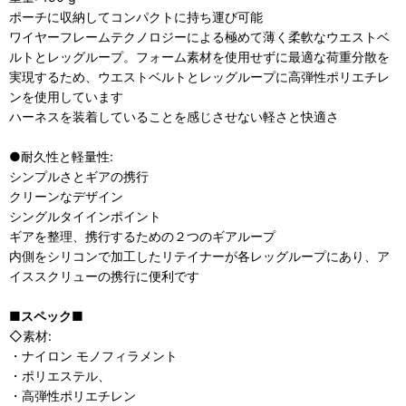
ポーチに収納してコンパクトに持ち運び可能
ワイヤーフレームテクノロジーによる極めて薄く柔軟なウエストベ
ルトとレッグループ。フォーム素材を使用せずに最適な荷重分散を
実現するため、ウエストベルトとレッグループに高弾性ポリエチレ
ンを使用しています
ハーネスを装着していることを感じさせない軽さと快適さ
●耐久性と軽量性:
シンプルさとギアの携行
クリーンなデザイン
シングルタイインポイント
ギアを整理、携行するための２つのギアループ
内側をシリコンで加工したリテイナーが各レッグループにあり、ア
イススクリューの携行に便利です
■スペック■
◇素材:
・ナイロン モノフィラメント
・ポリエステル、
・高弾性ポリエチレン