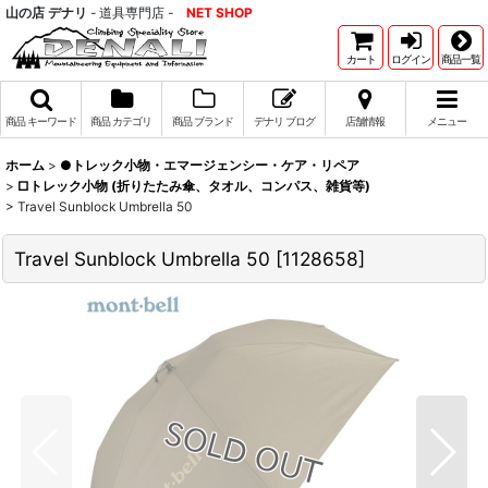
山の店 デナリ
- 道具専門店 -
NET SHOP
カート
ログイン
商品一覧
商品 キーワード
商品 カテゴリ
商品 ブランド
デナリ ブログ
店舗情報
メニュー
ホーム
>
●トレック小物・エマージェンシー・ケア・リペア
>
□トレック小物 (折りたたみ傘、タオル、コンパス、雑貨等)
>
Travel Sunblock Umbrella 50
Travel Sunblock Umbrella 50
[
1128658
]