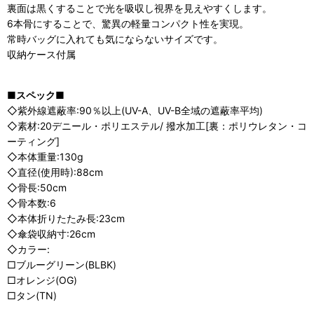
裏面は黒くすることで光を吸収し視界を見えやすくします。
6本骨にすることで、驚異の軽量コンパクト性を実現。
常時バッグに入れても気にならないサイズです。
収納ケース付属
■スペック■
◇紫外線遮蔽率:90％以上(UV-A、UV-B全域の遮蔽率平均)
◇素材:20デニール・ポリエステル/ 撥水加工[裏：ポリウレタン・コ
ーティング]
◇本体重量:130g
◇直径(使用時):88cm
◇骨長:50cm
◇骨本数:6
◇本体折りたたみ長:23cm
◇傘袋収納寸:26cm
◇カラー:
□ブルーグリーン(BLBK)
□オレンジ(OG)
□タン(TN)