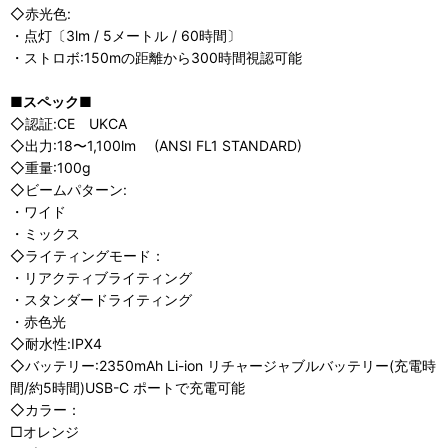
◇赤光色:
・点灯〔3lm / 5メートル / 60時間〕
・ストロボ:150mの距離から300時間視認可能
■スペック■
◇認証:
CE UKCA
◇出力:18〜1,100lm (ANSI FL1 STANDARD)
◇重量:100g
◇ビームパターン:
・ワイド
・ミックス
◇ライティングモード：
・リアクティブライティング
・スタンダードライティング
・赤色光
◇耐水性:IPX4
◇バッテリー:2350mAh Li-ion リチャージャブルバッテリー(充電時
間/約5時間)USB-C ポートで充電可能
◇カラー：
□オレンジ