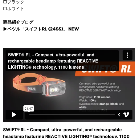
□ブラック
□ホワイト
商品紹介ブログ
▶ペツル「スイフトRL (24SS)」 NEW
SWIFT® RL - Compact, ultra-powerful, and rechargeable
headlamp featuring REACTIVE LIGHTING® technology. 1100