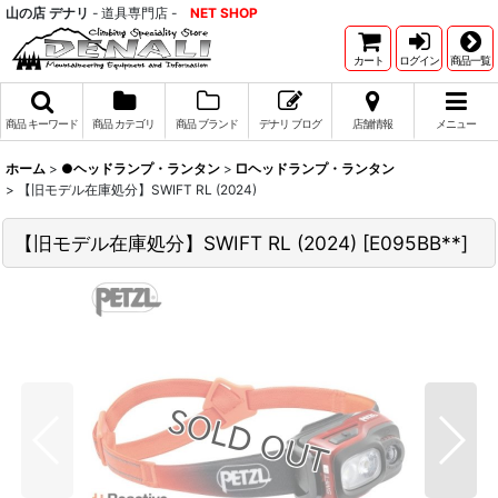
山の店 デナリ
- 道具専門店 -
NET SHOP
カート
ログイン
商品一覧
商品 キーワード
商品 カテゴリ
商品 ブランド
デナリ ブログ
店舗情報
メニュー
ホーム
>
●ヘッドランプ・ランタン
>
□ヘッドランプ・ランタン
>
【旧モデル在庫処分】SWIFT RL (2024)
【旧モデル在庫処分】SWIFT RL (2024)
[
E095BB**
]