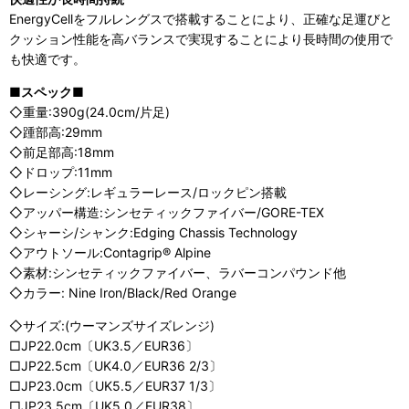
EnergyCellをフルレングスで搭載することにより、正確な足運びと
クッション性能を高バランスで実現することにより長時間の使用で
も快適です。
■スペック■
◇重量:390g(24.0cm/片足)
◇踵部高:29mm
◇前足部高:18mm
◇ドロップ:11mm
◇レーシング:レギュラーレース/ロックピン搭載
◇アッパー構造:シンセティックファイバー/GORE-TEX
◇シャーシ/シャンク:Edging Chassis Technology
◇アウトソール:Contagrip® Alpine
◇素材:シンセティックファイバー、ラバーコンパウンド他
◇カラー: Nine Iron/Black/Red Orange
◇サイズ:(ウーマンズサイズレンジ)
□JP22.0cm〔UK3.5／EUR36〕
□JP22.5cm〔UK4.0／EUR36 2/3〕
□JP23.0cm〔UK5.5／EUR37 1/3〕
□JP23.5cm〔UK5.0／EUR38〕