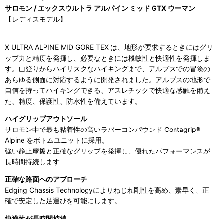
サロモン / エックスウルトラ アルパイン ミッド GTX ウーマン
【レディスモデル】
X ULTRA ALPINE MID GORE TEX は、地形が要求するときにはグリ
ップ力と精度を発揮し、必要なときには機敏性と快適性を発揮しま
す。山登りからハイリスクなハイキングまで、アルプスでの冒険の
あらゆる側面に対応するように開発されました。アルプスの地形で
自信を持ってハイキングできる、アスレチックで快適な感触を備え
た、精度、保護性、防水性を備えています。
ハイグリップアウトソール
サロモン中で最も粘着性の高いラバーコンパウンド Contagrip®
Alpine をボトムユニットに採用。
強い静止摩擦と正確なグリップを発揮し、優れたパフォーマンスが
長時間持続します
正確な路面へのアプローチ
Edging Chassis Technologyによりねじれ剛性を高め、素早く、正
確で安定した足運びを可能にします。
快適性が長時間持続