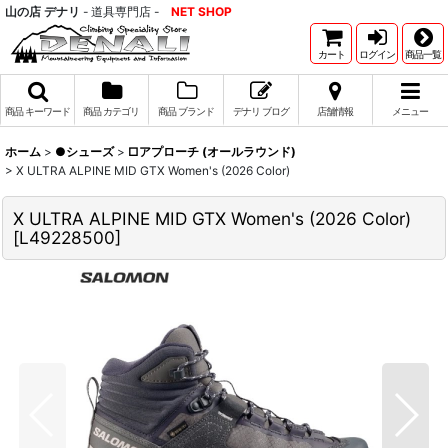
山の店 デナリ
- 道具専門店 -
NET SHOP
カート
ログイン
商品一覧
商品 キーワード
商品 カテゴリ
商品 ブランド
デナリ ブログ
店舗情報
メニュー
ホーム
>
●シューズ
>
□アプローチ (オールラウンド)
>
X ULTRA ALPINE MID GTX Women's (2026 Color)
X ULTRA ALPINE MID GTX Women's (2026 Color)
[
L49228500
]