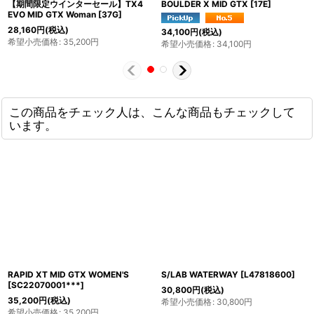
【期間限定ウインターセール】TX4
BOULDER X MID GTX
[
17E
]
VE
VO MID GTX Woman
[
37G
]
[
4
8,160
円
(税込)
19
34,100
円
(税込)
希望小売価格
:
35,200
円
希
希望小売価格
:
34,100
円
この商品をチェック人は、こんな商品もチェックして
います。
RAPID XT MID GTX WOMEN'S
S/LAB WATERWAY
[
L47818600
]
[
SC22070001***
]
30,800
円
(税込)
35,200
円
(税込)
希望小売価格
:
30,800
円
希望小売価格
:
35,200
円