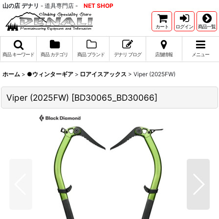
山の店 デナリ
- 道具専門店 -
NET SHOP
カート
ログイン
商品一覧
商品 キーワード
商品 カテゴリ
商品 ブランド
デナリ ブログ
店舗情報
メニュー
ホーム
>
●ウィンターギア
>
□アイスアックス
>
Viper (2025FW)
Viper (2025FW)
[
BD30065_BD30066
]