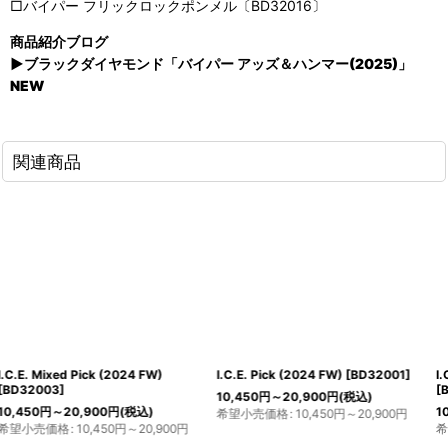
□バイパー フリックロックポンメル〔BD32016〕
商品紹介ブログ
▶ブラックダイヤモンド「バイパー アッズ＆ハンマー(2025)」
NEW
関連商品
I.C.E. Dry Pick (2024 FW)
I.C.E. Head Bolts (BD 2024FW)
[
BD32004
]
[
BD32014
]
10,450
円
～20,900
円
(税込)
1,650
円
(税込)
希望小売価格
:
10,450
円
～20,900
円
希望小売価格
:
1,650
円