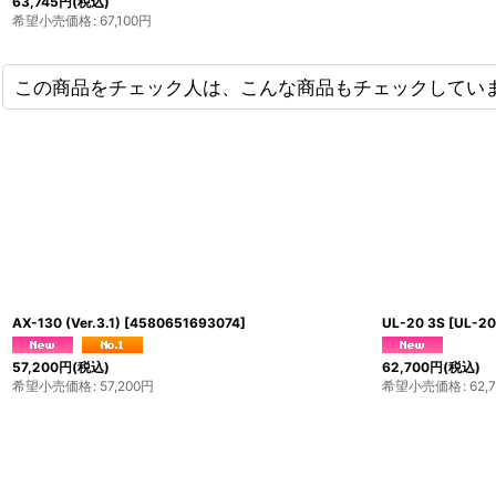
63,745
円
(税込)
希望小売価格
:
67,100
円
この商品をチェック人は、こんな商品もチェックしてい
WH
]
VEL-20 3S
[
VEL-20 3S
]
AX-100 (ペ
63,745
円
(税込)
53,900
円
(税
希望小売価格
:
67,100
円
希望小売価格