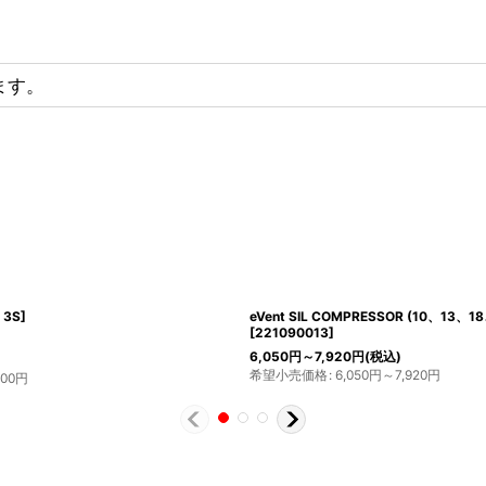
ます。
グなし)
[
AX-100
]
COMPRESS DRY BAG 10liter
[
M
4,180
円
(税込)
希望小売価格
:
4,180
円
込)
:
53,900
円