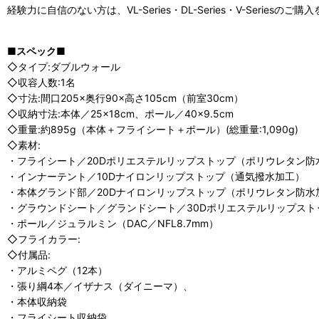
経験力に自信のない方は、VL-Series・DL-Series・V-Seriesの
■スペック■
◇タイプ:ダブルウォール
◇収容人数:1名
◇寸法:間口205×奥行90×高さ105cm（前室30cm）
◇収納寸法:本体／25×18cm、ポール／40×9.5cm
◇重量:約895g（本体＋フライシート＋ポール）(総重量:1,090g)
◇素材:
・フライシート／20Dポリエステルリップストップ（ポリウレタン防
・インナーテント／10Dナイロンリップストップ（通気撥水加工）
・本体グランド部／20Dナイロンリップストップ（ポリウレタン防水
・グラウンドシート／グランドシート／30Dポリエステルリップス
・ポール／ジュラルミン（DAC／NFL8.7mm）
◇フライカラー:
◇付属品:
・アルミペグ（12本）
・張り綱4本／イザナス（ダイニーマ）、
・本体収納袋
・フライシート収納袋