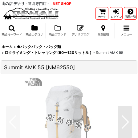
山の店 デナリ
- 道具専門店 -
NET SHOP
カート
ログイン
商品一覧
商品 キーワード
商品 カテゴリ
商品 ブランド
デナリ ブログ
店舗情報
メニュー
ホーム
>
●バックパック・バッグ類
>
□クライミング・トレッキング (50〜120リットル )
>
Summit AMK 55
Summit AMK 55
[
NM62550
]