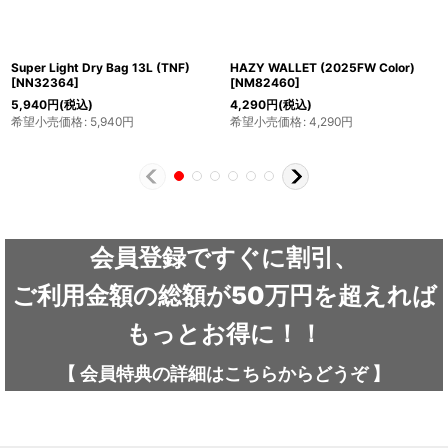
Super Light Dry Bag 13L (TNF)
HAZY WALLET (2025FW Color)
[
NN32364
]
[
NM82460
]
5,940
円
(税込)
4,290
円
(税込)
希望小売価格
:
5,940
円
希望小売価格
:
4,290
円
会員登録ですぐに割引、
ご利用金額の総額が50万円を超えれば
もっとお得に！！
【
会員特典の詳細は
こちらから
どうぞ
】