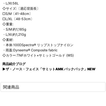
・L/Xl:56L
◇サイズ:〔適応背面長〕
□S/M〔41-48cm〕
□L/XL〔48-53cm〕
◇重量:
・S/M:約1,185g
・L/Xl:約1,210g
◇素材:
・本体:100DSpectra® リップストップナイロン
・雨蓋:Dyneema® Composite fabric
◇カラー:TNFホワイト×サミットゴールド (WS)
商品紹介ブログ
▶ザ・ノース・フェイス「サミットAMK バックパック」NEW
関連商品