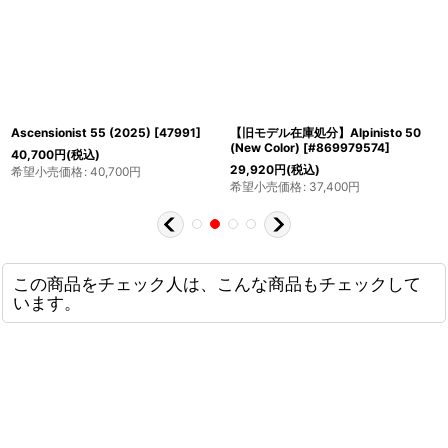
Ascensionist 55 (2025)
[
47991
]
【旧モデル在庫処分】Alpinisto 50
(New Color)
[
#869979574
]
40,700
円
(税込)
29,920
円
(税込)
希望小売価格
:
40,700
円
希望小売価格
:
37,400
円
この商品をチェック人は、こんな商品もチェックして
います。