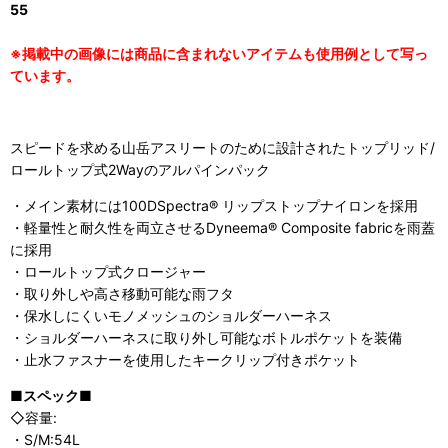
55
※掲載中の画像には商品に含まれないアイテムも使用例として写っ
ています。
スピードを求める山岳アスリートのために設計されたトップリッド/
ロールトップ式2Wayのアルパインパック
・メイン素材には100DSpectra® リップストップナイロンを採用
・軽量性と耐久性を両立させるDyneema® Composite fabricを雨蓋
に採用
・ロールトップ式クロージャー
・取り外しや高さ移動可能な雨フタ
・保水しにくいモノメッシュのショルダーハーネス
・ショルダーハーネスに取り外し可能なボトルポケットを装備
・止水ファスナーを使用したキークリップ付きポケット
■スペック■
◇容量:
・S/M:54L