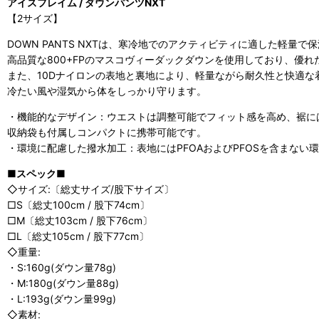
アイスフレイム / ダウンパンツNXT
【2サイズ】
DOWN PANTS NXTは、寒冷地でのアクティビティに適した軽量
高品質な800+FPのマスコヴィーダックダウンを使用しており、優
また、10Dナイロンの表地と裏地により、軽量ながら耐久性と快適な
冷たい風や湿気から体をしっかり守ります。
・機能的なデザイン：ウエストは調整可能でフィット感を高め、裾に
収納袋も付属しコンパクトに携帯可能です。
・環境に配慮した撥水加工：表地にはPFOAおよびPFOSを含まない
■スペック■
◇サイズ:〔総丈サイズ/股下サイズ〕
□S〔総丈100cm / 股下74cm〕
□M〔総丈103cm / 股下76cm〕
□L〔総丈105cm / 股下77cm〕
◇重量:
・S:160g(ダウン量78g)
・M:180g(ダウン量88g)
・L:193g(ダウン量99g)
◇素材: