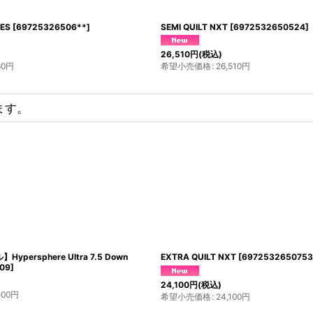
ES
[
69725326506**
]
SEMI QUILT NXT
[
6972532650524
]
26,510
円
(税込)
60
円
希望小売価格
:
26,510
円
ます。
SUMMER QUILT NXT
[
6972532650722
]
U.L. THERMAWRAP
17,820
円
(税込)
12,980
円
(税込)
希望小売価格
:
17,820
円
希望小売価格
:
12,980