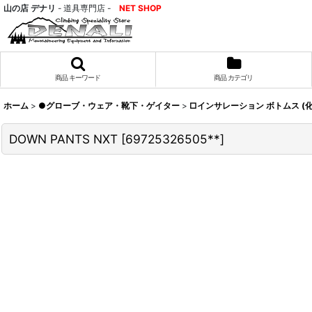
山の店 デナリ
- 道具専門店 -
NET SHOP
商品 キーワード
商品 カテゴリ
ホーム
>
●グローブ・ウェア・靴下・ゲイター
>
□インサレーション ボトムス (
DOWN PANTS NXT
[
69725326505**
]