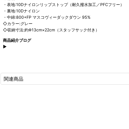
・表地:10Dナイロンリップストップ（耐久撥水加工／PFCフリー）
・裏地:10Dナイロン
・中綿:800+FP マスコヴィーダックダウン 95%
◇カラー:グレー
◇収納寸法:約Φ13cm×22cm（スタッフサック付き）
商品紹介ブログ
▶
関連商品