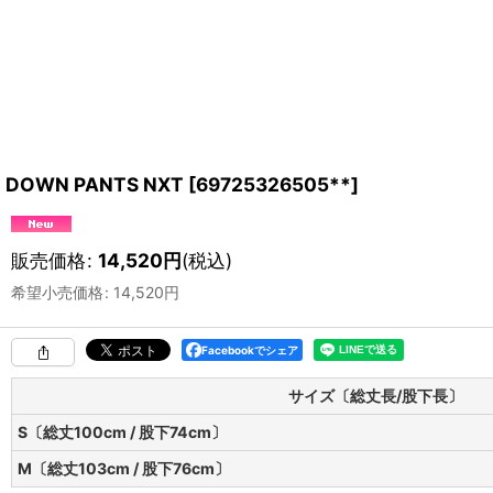
DOWN PANTS NXT
[
69725326505**
]
販売価格
:
14,520
円
(税込)
希望小売価格
:
14,520
円
Facebookでシェア
サイズ〔総丈長/股下長〕
S〔総丈100cm / 股下74cm〕
M〔総丈103cm / 股下76cm〕