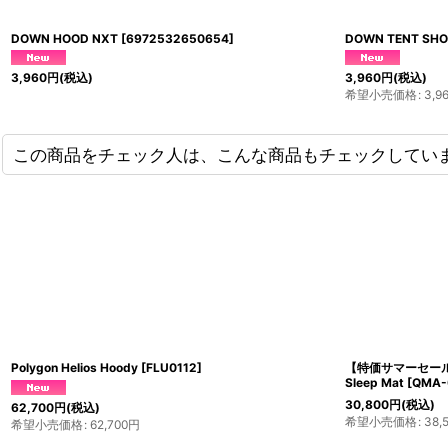
DOWN HOOD NXT
[
6972532650654
]
DOWN TENT SHO
3,960
円
(税込)
3,960
円
(税込)
希望小売価格
:
3,9
この商品をチェック人は、こんな商品もチェックしてい
FLAME SD700 NXT
[
69725326504**
]
45,870
円
～49,610
円
(税込)
希望小売価格
:
45,870
円
～49,160
円