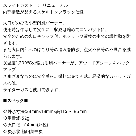
スライドガストーチ リニューアル
内部構造が見えるスケルトンブラック仕様
火口がのびる小型耐風バーナー。
使用時は伸ばして安全に、収納は縮めてコンパクトに。
安全のための火口キャップ付。ポケットや荷物の中での誤作動を防
ぎます。
また火口内部へのほこり等の進入を防ぎ、点火不良等の不具合を減
らします。
炎温度1,300℃の強力耐風バーナーが、アウトドアシーンをバック
アップ！
さまざまなものに安全着火。燃料は充てん式。経済的なカセットガ
スの他、
ライターガスも使用できます。
■スペック■
◇外形寸法:38mm×18mm×高115〜185mm
◇重量:約52g
◇火口径:φ14mm(外径)
◇炎形状:極細集中炎