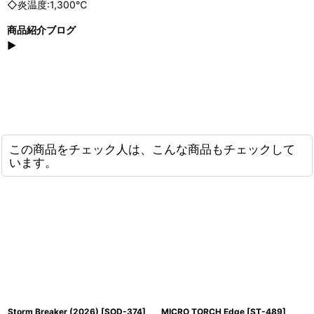
◇炎温度:1,300℃
商品紹介ブログ
▶
この商品をチェック人は、こんな商品もチェックして
います。
Storm Breaker (2026)
[
SOD-374
]
MICRO TORCH Edge
[
ST-489
]