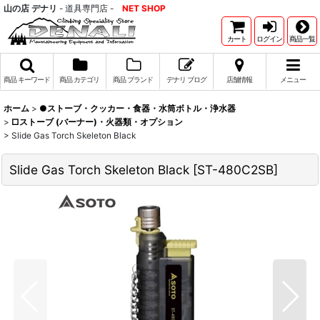
山の店 デナリ
- 道具専門店 -
NET SHOP
カート
ログイン
商品一覧
商品 キーワード
商品 カテゴリ
商品 ブランド
デナリ ブログ
店舗情報
メニュー
ホーム
>
●ストーブ・クッカー・食器・水筒ボトル・浄水器
>
□ストーブ (バーナー)・火器類・オプション
>
Slide Gas Torch Skeleton Black
Slide Gas Torch Skeleton Black
[
ST-480C2SB
]