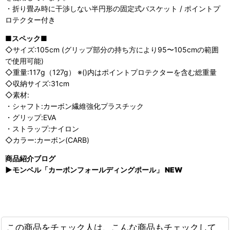
・折り畳み時に干渉しない半円形の固定式バスケット / ポイントプ
ロテクター付き
■スペック■
◇サイズ:105cm (グリップ部分の持ち方により95〜105cmの範囲
で使用可能)
◇重量:117g（127g） ※()内はポイントプロテクターを含む総重量
◇収納サイズ:31cm
◇素材:
・シャフト:カーボン繊維強化プラスチック
・グリップ:EVA
・ストラップ:ナイロン
◇カラー:カーボン(CARB)
商品紹介ブログ
▶モンベル「カーボンフォールディングポール」 NEW
この商品をチェック人は、こんな商品もチェックして