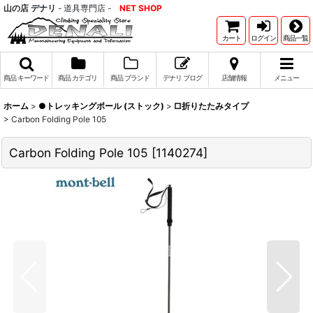
山の店 デナリ
- 道具専門店 -
NET SHOP
カート
ログイン
商品一覧
商品 キーワード
商品 カテゴリ
商品 ブランド
デナリ ブログ
店舗情報
メニュー
ホーム
>
●トレッキングポール (ストック)
>
□折りたたみタイプ
>
Carbon Folding Pole 105
Carbon Folding Pole 105
[
1140274
]