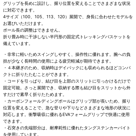
グリップを長めに設計し、握り位置を変えることでさまざまな状況
に対応できます。
4サイズ（100、105、113、120）展開で、身長に合わせたモデルを
お選びいただけます。
ポール長の調整はできません。
折り畳み時に干渉しない半円形の固定式トレッキングバスケットを
備えています。
・非常に軽いためスイングしやすく、操作性に優れます。腕への負
担が少なく長時間の使用による疲労軽減が期待できます。
・４本継ぎのため、収納時はデイパックにも収められるほどコンパ
クトに折りたたむことができます。
・コードを引っぱり、結び目を上部のスリットに引っかけるだけで
固定可能。さっと展開でき、収納する際も結び目をスリットから外
すだけで素早く折りたためます。
・カーボンフォールディングポールはグリップ部が長いため、握り
位置を変えることで、急な登りや下りなどさまざまな地形の状況に
対応します。衝撃吸収に優れるEVAフォームグリップで快適に使用
できます。
・石突きの先端部分は、耐摩耗性に優れたタングステンカーバイト
を使用しています。