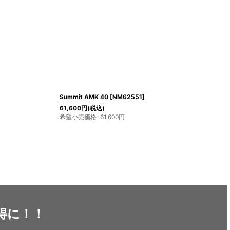
L-F131-*1
]
BeFree AC
[
14070 / 14071-6
]
9,900
円
～12,980
円
(税込)
希望小売価格
:
9,900
円
～12,980
円
得に！！