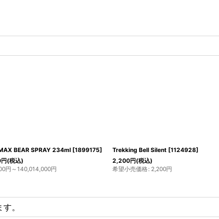
MAX BEAR SPRAY 234ml
[
1899175
]
Trekking Bell Silent
[
1124928
]
0
円
(税込)
2,200
円
(税込)
00
円
～140,014,000
円
希望小売価格
:
2,200
円
ます。