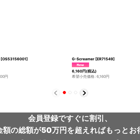
 MICROFILTER (フィルター単品 / 専用リザ
Bear Spray Holder (NEL-EPIC)
[
NE
25061/25060
]
5,786
円
～6,160
円
(税込)
0
円
(税込)
希望小売価格
:
5,786
円
～6,160
円
,040
円
～8,800
円
会員登録ですぐに割引、
金額の総額が50万円を超えればもっとお