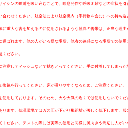
サイシンの噴射を吸い込むことで、喘息発作や呼吸困難などの症状を引
い合わせください。航空法により航空機内（手荷物を含む）への持ち込
体に重大な害を加えるのに使用されるような器具の携帯は、正当な理由
に運ばれます、他の人がいる様な場所、他者の迷惑になる場所での使用
意ください。
に注意しティッシュなどで拭きとってください。手に付着してしまった
て換気を行ってください。床が滑りやすくなるため、ご注意ください。
を使用しております。そのため、火や火気の近くでは使用しないでくだ
あります。低温環境ではガス圧が下がり飛距離が著しく低下します、服
てください。テストの際には実際の使用と同様に風向きや周辺に人がい