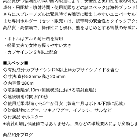
高品質かつ信頼性の高い国内製造により、安全性と実用性を兼ね備え
成分・飛距離・噴射時間・使用期限などの諸スペックは海外ブランド
さらにスプレーノズルは緊急時でも咄嗟に噴出しやすいユニバーサル
また専用ホルダー（セット販売）は、携帯時の安全性とクイックアク
高品質・高信頼で、操作性にも優れ、熊をはじめとする害獣の脅威に
・ボトルはアルミ耐圧缶を採用
・軽量丈夫で女性も握りやすい太さ
・カプサイシン２%以上配合
■スペック■
◇有効成分:カプサイシン(2%以上)※カプサイシノイドを含む
◇寸法:直径53mm×高さ205mm
◇内容量:280ml
◇噴射距離:約10m (無風状態における噴射距離)）
◇連続噴射時間:約10秒
◇使用期限:製造から5年が目安（製造年月はボトル下部に記載）
◇対象動物:ヒグマ、ツキノワグマ、イノシシ、サルなど
◇付属品:ホルスター
※噴射距離は保証値ではありません。風などの環境要因により変動し
商品紹介ブログ