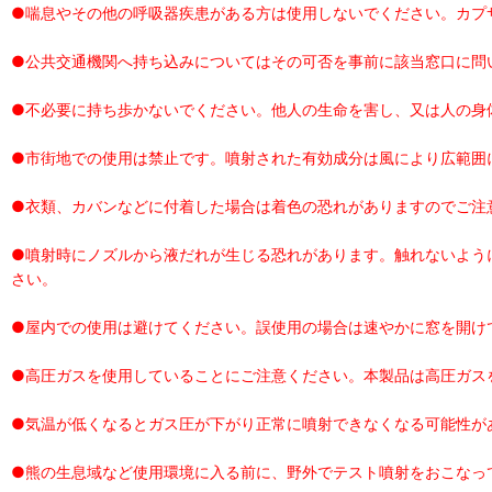
●喘息やその他の呼吸器疾患がある方は使用しないでください。カプ
●公共交通機関へ持ち込みについてはその可否を事前に該当窓口に問
●不必要に持ち歩かないでください。他人の生命を害し、又は人の身
●市街地での使用は禁止です。噴射された有効成分は風により広範囲
●衣類、カバンなどに付着した場合は着色の恐れがありますのでご注
●噴射時にノズルから液だれが生じる恐れがあります。触れないよう
さい。
●屋内での使用は避けてください。誤使用の場合は速やかに窓を開け
●高圧ガスを使用していることにご注意ください。本製品は高圧ガス
●気温が低くなるとガス圧が下がり正常に噴射できなくなる可能性が
●熊の生息域など使用環境に入る前に、野外でテスト噴射をおこなっ