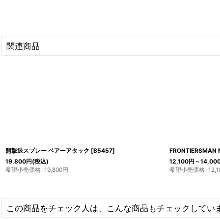
関連商品
熊撃退スプレー ベアーアタック
[
B5457
]
FRONTIERSMAN 
19,800
円
(税込)
12,100
円
～14,00
希望小売価格
:
19,800
円
希望小売価格
:
12,1
この商品をチェック人は、こんな商品もチェックしてい