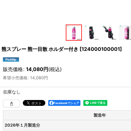
熊スプレー 熊一目散 ホルダー付き
[
124000100001
]
販売価格
:
14,080
円
(税込)
希望小売価格
:
14,080
円
在庫なし
Facebookでシェア
製造年
2026年１月製造分