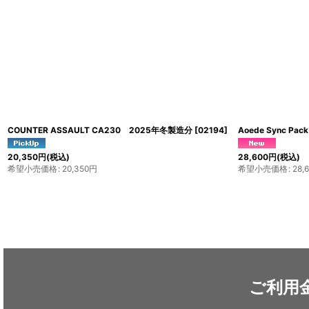
e+LITE
[
E02 P4
]
QUICK DRAW
ーバーセット)
[
5,060
円
(税込)
7,040
円
～8,80
希望小売価格
:
5,060
円
希望小売価格
:
7
ご利用