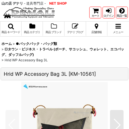
山の店 デナリ
- 道具専門店 -
NET SHOP
カート
ログイン
商品一覧
商品 キーワード
商品 カテゴリ
商品 ブランド
デナリ ブログ
店舗情報
メニュー
ホーム
>
●バックパック・バッグ類
>
□タウン・ビジネス・トラベル (ポーチ、サコッシュ、ウォレット、エコバッ
グ、ダッフルバッグ)
>
Hrid WP Accessory Bag 3L
Hrid WP Accessory Bag 3L
[
KM-10561
]