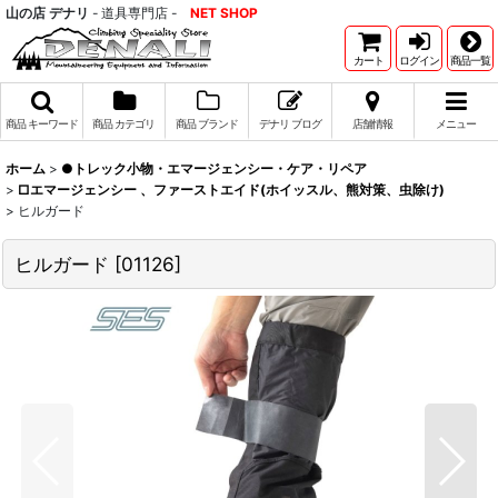
山の店 デナリ
- 道具専門店 -
NET SHOP
カート
ログイン
商品一覧
商品 キーワード
商品 カテゴリ
商品 ブランド
デナリ ブログ
店舗情報
メニュー
ホーム
>
●トレック小物・エマージェンシー・ケア・リペア
>
□エマージェンシー 、ファーストエイド(ホイッスル、熊対策、虫除け)
>
ヒルガード
ヒルガード
[
01126
]