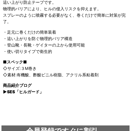
這い上がり防止テープです。
物理的バリアにより、ヒルの侵入リスクを抑えます。
スプレーのように噴霧する必要がなく、巻くだけで簡単に対策が完
了。
・足元に巻くだけの簡単装着
・這い上がりを防ぐ物理的バリア構造
・登山靴・長靴・ゲイターの上から使用可能
・使い切りタイプで衛生的
■スペック■
◇サイズ:３M巻き
◇素材:有機酸、酢酸ビニル樹脂、アクリル系粘着剤
商品紹介ブログ
▶SES「ヒルガード」
会員登録ですぐに割引、