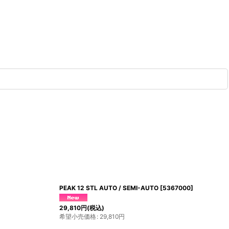
UDE (update 2023)
[
C019BA0*
]
Persist Men's 45L Endles
0
円
(税込)
39,600
円
(税込)
売価格
:
15,180
円
希望小売価格
:
39,600
円