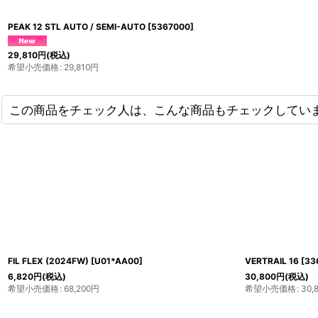
PEAK 12 STL AUTO / SEMI-AUTO
[
5367000
]
29,810
円
(税込)
希望小売価格
:
29,810
円
この商品をチェック人は、こんな商品もチェックしてい
EMI-AUTO
[
5367000
]
Snowshoes Bag (MSR)
[
40651
]
8,800
円
(税込)
希望小売価格
:
8,800
円