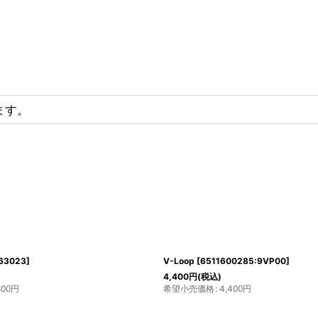
ます。
Transformer bail
[
GV-RBTBAIL*
]
ALTIT
5,720
円
(税込)
15,18
希望小売価格
:
5,720
円
希望小