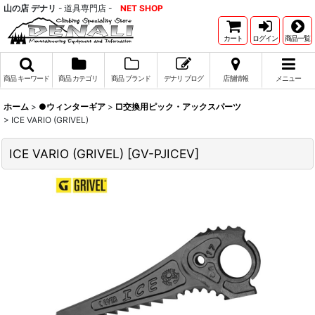
山の店 デナリ
- 道具専門店 -
NET SHOP
カート
ログイン
商品一覧
商品 キーワード
商品 カテゴリ
商品 ブランド
デナリ ブログ
店舗情報
メニュー
ホーム
>
●ウィンターギア
>
□交換用ピック・アックスパーツ
>
ICE VARIO (GRIVEL)
ICE VARIO (GRIVEL)
[
GV-PJICEV
]