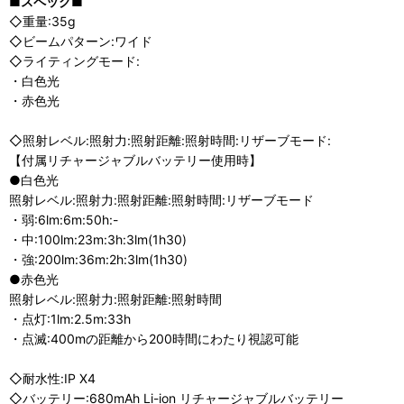
■スペック■
◇重量:35g
◇ビームパターン:ワイド
◇ライティングモード:
・白色光
・赤色光
◇照射レベル:照射力:照射距離:照射時間:リザーブモード:
【付属リチャージャブルバッテリー使用時】
●白色光
照射レベル:照射力:照射距離:照射時間:リザーブモード
・弱:6lm:6m:50h:-
・中:100lm:23m:3h:3lm(1h30)
・強:200lm:36m:2h:3lm(1h30)
●赤色光
照射レベル:照射力:照射距離:照射時間
・点灯:1lm:2.5m:33h
・点滅:400mの距離から200時間にわたり視認可能
◇耐水性:IP X4
◇バッテリー:680mAh Li-ion リチャージャブルバッテリー