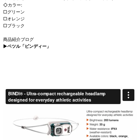
◇カラー:
□グリーン
□オレンジ
□ブラック
商品紹介ブログ
▶
ペツル「ビンディー」