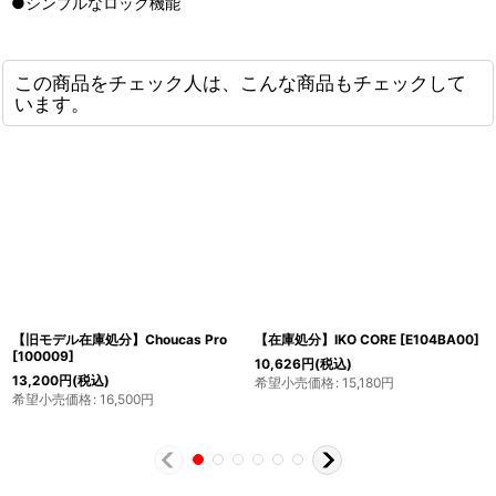
●シンプルなロック機能
この商品をチェック人は、こんな商品もチェックして
います。
【旧モデル在庫処分】Choucas Pro
【在庫処分】IKO CORE
[
E104BA00
]
[
100009
]
10,626
円
(税込)
13,200
円
(税込)
希望小売価格
:
15,180
円
希望小売価格
:
16,500
円