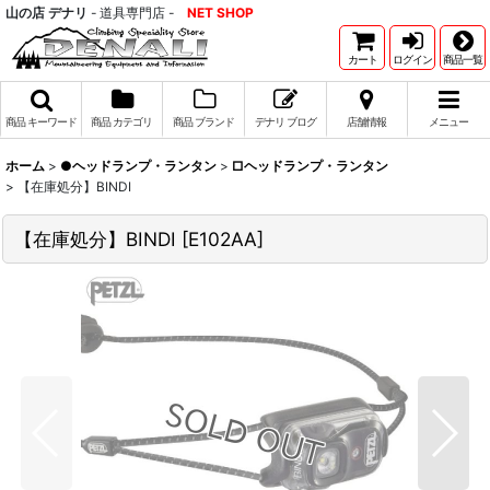
山の店 デナリ
- 道具専門店 -
NET SHOP
カート
ログイン
商品一覧
商品 キーワード
商品 カテゴリ
商品 ブランド
デナリ ブログ
店舗情報
メニュー
ホーム
>
●ヘッドランプ・ランタン
>
□ヘッドランプ・ランタン
>
【在庫処分】BINDI
【在庫処分】BINDI
[
E102AA
]