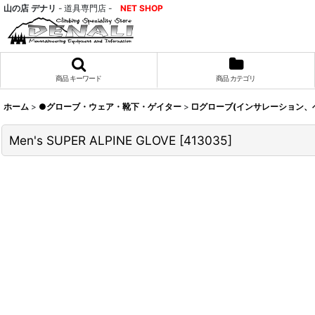
山の店 デナリ
- 道具専門店 -
NET SHOP
商品 キーワード
商品 カテゴリ
ホーム
>
●グローブ・ウェア・靴下・ゲイター
>
□グローブ(インサレーション、
Men's SUPER ALPINE GLOVE
[
413035
]