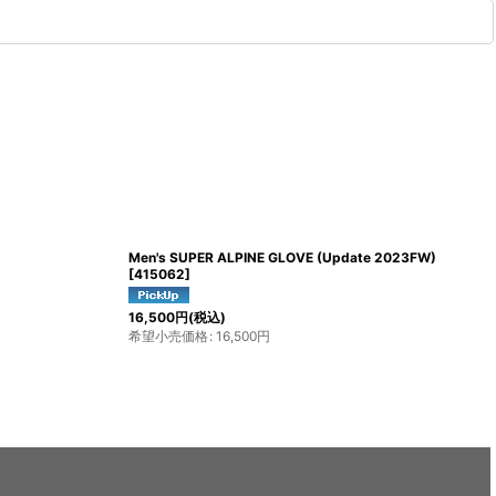
X ULTRA ALPINE MID GTX Men's (2026 Color)
ADRIFT WORK G
[
L49213900
]
5,280
円
(税込)
希望小売価格
:
5,2
29,700
円
(税込)
希望小売価格
:
29,700
円