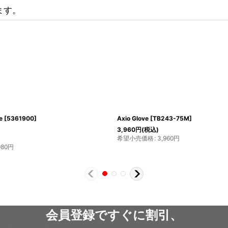
ます。
[
QAH-51
]
2in1 Alpine Tech Glove Women's
[
1118836
]
23,760
円
(税込)
希望小売価格
:
23,760
円
会員登録ですぐに割引、