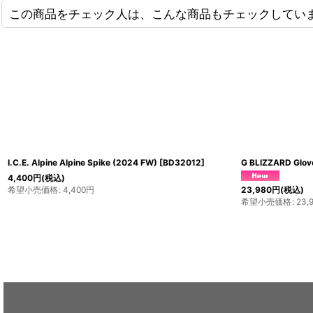
この商品をチェック人は、こんな商品もチェックしてい
ALPINE GLOVE (Update 2023FW)
Men's Phantom Contact Grip glove
6,600
円
(税込)
希望小売価格
:
6,600
円
6,500
円