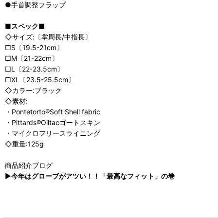
●手首調整フラップ
■スペック■
◇サイズ:〔掌周長/中指長〕
□S〔19.5-21cm〕
□M〔21-22cm〕
□L〔22-23.5cm〕
□XL〔23.5-25.5cm〕
◇カラー:ブラック
◇素材:
・Pontetorto®Soft Shell fabric
・Pittards®Oiltacゴートスキン
・マイクロフリースライニング
◇重量:125g
商品紹介ブログ
▶
今年はグローブがアツい！！「最高なフィット」の巻