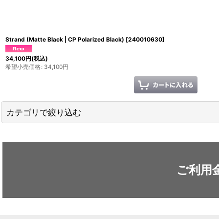
Strand (Matte Black | CP Polarized Black)
[
240010630
]
34,100
円
(税込)
希望小売価格
:
34,100
円
カテゴリで絞り込む
●サングラス・ゴーグル (全商品)
□サングラス
ご利用
□ゴーグル
□アイウェアパーツ類、ケース