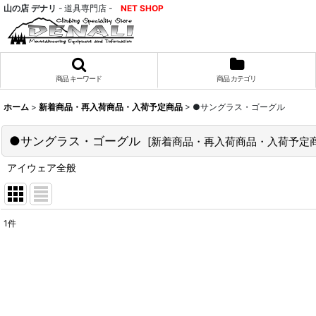
山の店 デナリ
- 道具専門店 -
NET SHOP
商品 キーワード
商品 カテゴリ
ホーム
>
新着商品・再入荷商品・入荷予定商品
>
●サングラス・ゴーグル
●サングラス・ゴーグル
[
新着商品・再入荷商品・入荷予定
アイウェア全般
1
件
サブカテゴリ
:
表示数
:
並び順
: