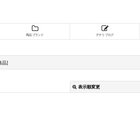
商品 ブランド
デナリ ブログ
商品
]
表示順変更