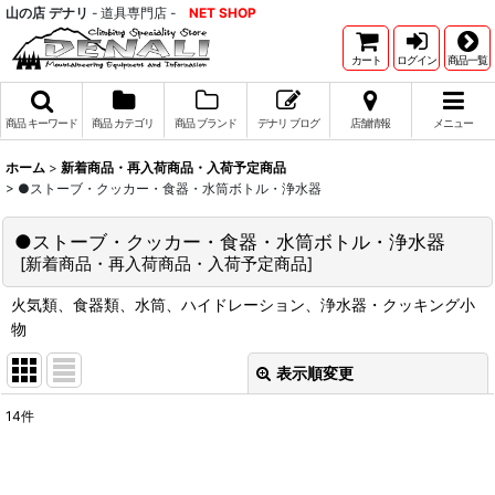
山の店 デナリ
- 道具専門店 -
NET SHOP
カート
ログイン
商品一覧
商品 キーワード
商品 カテゴリ
商品 ブランド
デナリ ブログ
店舗情報
メニュー
ホーム
>
新着商品・再入荷商品・入荷予定商品
>
●ストーブ・クッカー・食器・水筒ボトル・浄水器
●ストーブ・クッカー・食器・水筒ボトル・浄水器
[
新着商品・再入荷商品・入荷予定商品
]
火気類、食器類、水筒、ハイドレーション、浄水器・クッキング小
物
表示順変更
閉じる
14
件
サブカテゴリ
: