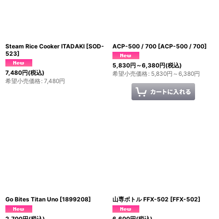
Steam Rice Cooker ITADAKI
[
SOD-
ACP-500 / 700
[
ACP-500 / 700
]
523
]
5,830
円
～6,380
円
(税込)
7,480
円
(税込)
希望小売価格
:
5,830
円
～6,380
円
希望小売価格
:
7,480
円
Go Bites Titan Uno
[
1899208
]
山専ボトル FFX-502
[
FFX-502
]
2,700
円
(税込)
6,600
円
(税込)