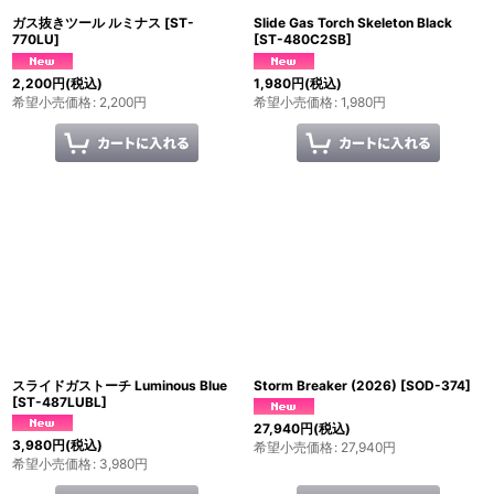
ガス抜きツール ルミナス
[
ST-
Slide Gas Torch Skeleton Black
770LU
]
[
ST-480C2SB
]
2,200
円
(税込)
1,980
円
(税込)
希望小売価格
:
2,200
円
希望小売価格
:
1,980
円
スライドガストーチ Luminous Blue
Storm Breaker (2026)
[
SOD-374
]
[
ST-487LUBL
]
27,940
円
(税込)
3,980
円
(税込)
希望小売価格
:
27,940
円
希望小売価格
:
3,980
円