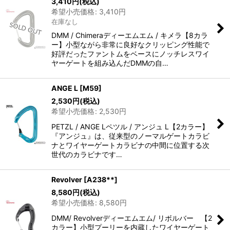
3,410
円
(税込)
希望小売価格
:
3,410
円
在庫なし
DMM / Chimeraディーエムエム / キメラ【8カラ
ー】小型ながら非常に良好なクリッピング性能で
好評だったファントムをベースにノッチレスワイ
ヤーゲートを組み込んだDMMの自…
ANGE L
[
M59
]
2,530
円
(税込)
希望小売価格
:
2,530
円
PETZL / ANGE Lペツル / アンジュ L【2カラー】
『アンジュ』は、従来型のノーマルゲートカラビ
ナとワイヤーゲートカラビナの中間に位置する次
世代のカラビナです…
Revolver
[
A238**
]
8,580
円
(税込)
希望小売価格
:
8,580
円
DMM/ Revolverディーエムエム/ リボルバー 【2
カラー】小型プーリーを内蔵したワイヤーゲート