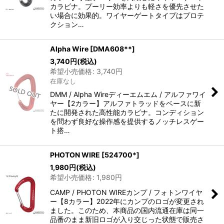
カラビナ。プーリー効率よりも軽さを優先させた
い場合に効果的。ワイヤーゲートタイプはプロテ
クション…
Alpha Wire
[
DMA608**
]
3,740
円
(税込)
希望小売価格
:
3,740
円
在庫なし
DMM / Alpha Wireディーエムエム / アルファワイ
ヤー【2カラー】アルファトラッドをベースに新
たに開発された高性能カラビナ。コンディション
を問わず良好な操作感を提供するノッチレスゲー
ト搭…
PHOTON WIRE
[
524700*
]
1,980
円
(税込)
希望小売価格
:
1,980
円
CAMP / PHOTON WIREカンプ / フォトンワイヤ
ー【8カラー】2022年にカンプのロゴが変更され
ました。このため、本商品の国内流通在庫は同一
品番のまま新旧ロゴが入り交じった状態で販売さ