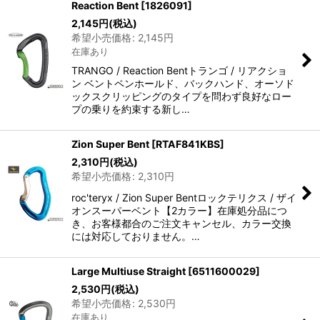
Reaction Bent
[
1826091
]
2,145
円
(税込)
希望小売価格
:
2,145
円
在庫あり
TRANGO / Reaction Bentトランゴ / リアクショ
ン ベントペンホールド、バックハンド、オーソド
ックスクリッピングのタイプを問わず良好なロー
プの乗りを約束する新し…
Zion Super Bent
[
RTAF841KBS
]
2,310
円
(税込)
希望小売価格
:
2,310
円
roc'teryx / Zion Super Bentロックテリクス / ザイ
オンスーパーベント【2カラー】在庫処分品につ
き、お客様都合のご注文キャンセル、カラー交換
には対応しておりません。…
Large Multiuse Straight
[
6511600029
]
2,530
円
(税込)
希望小売価格
:
2,530
円
在庫あり