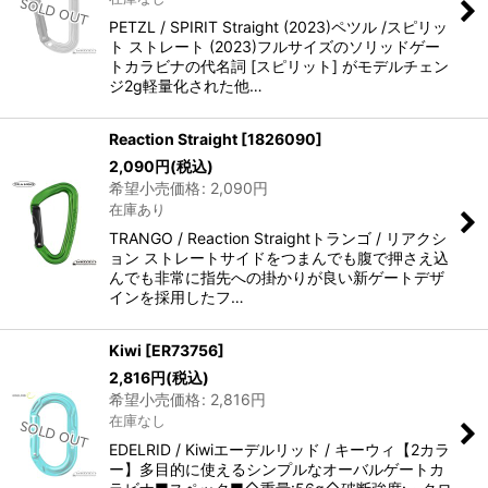
PETZL / SPIRIT Straight (2023)ペツル /スピリッ
ト ストレート (2023)フルサイズのソリッドゲー
トカラビナの代名詞 [スピリット] がモデルチェン
ジ2g軽量化された他…
Reaction Straight
[
1826090
]
2,090
円
(税込)
希望小売価格
:
2,090
円
在庫あり
TRANGO / Reaction Straightトランゴ / リアクシ
ョン ストレートサイドをつまんでも腹で押さえ込
んでも非常に指先への掛かりが良い新ゲートデザ
インを採用したフ…
Kiwi
[
ER73756
]
2,816
円
(税込)
希望小売価格
:
2,816
円
在庫なし
EDELRID / Kiwiエーデルリッド / キーウィ【2カラ
ー】多目的に使えるシンプルなオーバルゲートカ