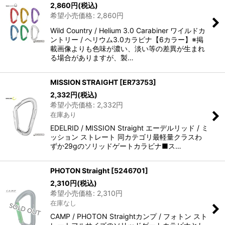
2,860
円
(税込)
並び順
:
希望小売価格
:
2,860
円
Wild Country / Helium 3.0 Carabiner ワイルドカ
絞り込む
ントリー / ヘリウム3.0カラビナ【6カラー】※掲
載画像よりも色味が濃い、淡い等の差異が生まれ
る場合がありますが、製…
MISSION STRAIGHT
[
ER73753
]
2,332
円
(税込)
希望小売価格
:
2,332
円
在庫あり
EDELRID / MISSION Straight エーデルリッド / ミ
ッション ストレート 同カテゴリ最軽量クラスわ
ずか29gのソリッドゲートカラビナ■ス…
PHOTON Straight
[
5246701
]
2,310
円
(税込)
希望小売価格
:
2,310
円
在庫なし
CAMP / PHOTON Straightカンプ / フォトン スト