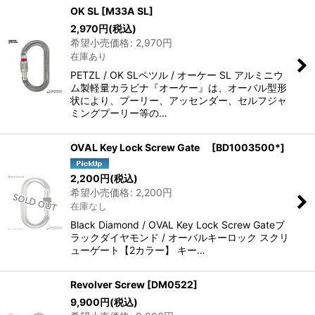
OK SL
[
M33A SL
]
2,970
円
(税込)
希望小売価格
:
2,970
円
在庫あり
PETZL / OK SLペツル / オーケー SL アルミニウ
ム製軽量カラビナ『オーケー』は、オーバル型形
状により、プーリー、アッセンダー、セルフジャ
ミングプーリー等の…
OVAL Key Lock Screw Gate
[
BD1003500*
]
2,200
円
(税込)
希望小売価格
:
2,200
円
在庫なし
Black Diamond / OVAL Key Lock Screw Gateブ
ラックダイヤモンド / オーバルキーロック スクリ
ューゲート【2カラー】 キー…
Revolver Screw
[
DM0522
]
9,900
円
(税込)