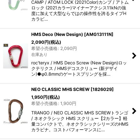
CAMP / ATOM LOCK (2021Color)カンプ / アトム
ロック (2021カラー)マイナーアクシス11kNの強
度に加えて大型ならではの操作性を誇るタイプH
カラビ…
HMS Deco (New Design)
[
AMG13111N
]
2,090
円
(税込)
希望小売価格
:
2,090
円
在庫あり
roc'teryx / HMS Deco Screw (New Design)ロッ
クテリクス / HMSデコスクリュー (新デザイ
ン)●φ0.8mmのゲートスプリングを採…
NEO CLASSIC MHS SCREW
[
1826029
]
1,950
円
(税込)
希望小売価格
:
1,900
円
TRANGO / NEO CLASSIC MHS SCREWトランゴ
/ ネオクラシック HMS スクリュー【2カラー】軽
量コンパクトで、ネオクラシックシリーズのHMS
カラビナ。コストパフォーマンスに…