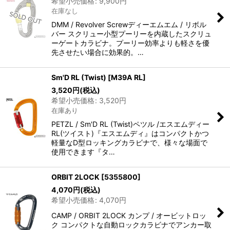
希望小売価格
:
9,900
円
在庫なし
DMM / Revolver Screwディーエムエム / リボル
バー スクリュー小型プーリーを内蔵したスクリュ
ーゲートカラビナ。プーリー効率よりも軽さを優
先させたい場合に効果的。…
Sm'D RL (Twist)
[
M39A RL
]
3,520
円
(税込)
希望小売価格
:
3,520
円
在庫あり
PETZL / Sm'D RL (Twist)ペツル /エスエムディー
RL(ツイスト)『エスエムディ』はコンパクトかつ
軽量なD型ロッキングカラビナで、様々な場面で
使用できます『タ…
ORBIT 2LOCK
[
5355800
]
4,070
円
(税込)
希望小売価格
:
4,070
円
CAMP / ORBIT 2LOCK カンプ / オービットロッ
ク コンパクトな自動ロックカラビナでアンカー取