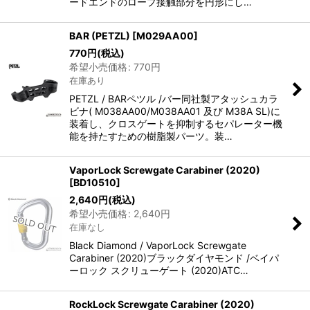
ードエンドのロープ接触部分を円形にし…
BAR (PETZL)
[
M029AA00
]
770
円
(税込)
希望小売価格
:
770
円
在庫あり
PETZL / BARペツル /バー同社製アタッシュカラ
ビナ( M038AA00/M038AA01 及び M38A SL)に
装着し、クロスゲートを抑制するセパレーター機
能を持たすための樹脂製パーツ。装…
VaporLock Screwgate Carabiner (2020)
[
BD10510
]
2,640
円
(税込)
希望小売価格
:
2,640
円
在庫なし
Black Diamond / VaporLock Screwgate
Carabiner (2020)ブラックダイヤモンド /ベイパ
ーロック スクリューゲート (2020)ATC…
RockLock Screwgate Carabiner (2020)