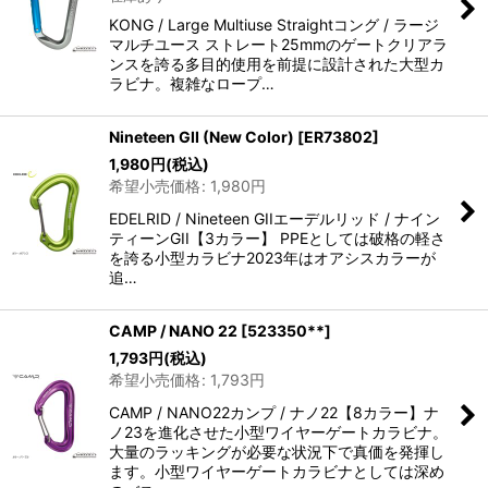
KONG / Large Multiuse Straightコング / ラージ
マルチユース ストレート25mmのゲートクリアラ
ンスを誇る多目的使用を前提に設計された大型カ
ラビナ。複雑なロープ…
Nineteen GII (New Color)
[
ER73802
]
1,980
円
(税込)
希望小売価格
:
1,980
円
EDELRID / Nineteen GIIエーデルリッド / ナイン
ティーンGII【3カラー】 PPEとしては破格の軽さ
を誇る小型カラビナ2023年はオアシスカラーが
追…
CAMP / NANO 22
[
523350**
]
1,793
円
(税込)
希望小売価格
:
1,793
円
CAMP / NANO22カンプ / ナノ22【8カラー】ナ
ノ23を進化させた小型ワイヤーゲートカラビナ。
大量のラッキングが必要な状況下で真価を発揮し
ます。小型ワイヤーゲートカラビナとしては深め