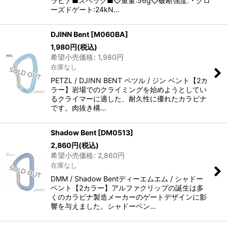
ラビナ■スペック■◇重量:56g◇破断強度:・クロ
ーズドゲート:24kN…
DJINN Bent
[
M060BA
]
1,980
円
(税込)
希望小売価格
:
1,980
円
在庫なし
PETZL / DJINN BENT ペツル / ジン ベント【2カ
ラー】岩場でのクライミングを始めようとしてい
るクライマーに適した、耐久性に優れたカラビナ
です。肉抜き構…
Shadow Bent
[
DM0513
]
2,860
円
(税込)
希望小売価格
:
2,860
円
在庫なし
DMM / Shadow Bentディーエムエム / シャドー
ベント【2カラー】アルファクリップの誕生は多
くのカラビナ製造メーカーのゲートデザインに影
響を与えました。シャドーベン…