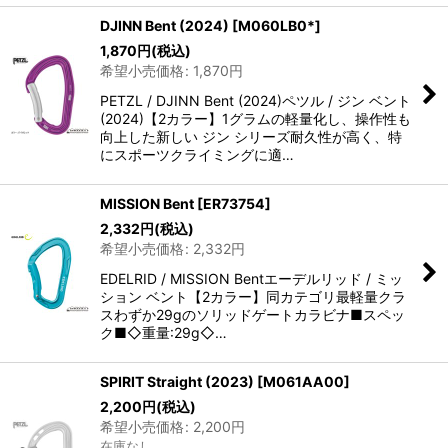
DJINN Bent (2024)
[
M060LB0*
]
1,870
円
(税込)
希望小売価格
:
1,870
円
PETZL / DJINN Bent (2024)ペツル / ジン ベント
(2024)【2カラー】1グラムの軽量化し、操作性も
向上した新しい ジン シリーズ耐久性が高く、特
にスポーツクライミングに適…
MISSION Bent
[
ER73754
]
2,332
円
(税込)
希望小売価格
:
2,332
円
EDELRID / MISSION Bentエーデルリッド / ミッ
ション ベント【2カラー】同カテゴリ最軽量クラ
スわずか29gのソリッドゲートカラビナ■スペッ
ク■◇重量:29g◇…
SPIRIT Straight (2023)
[
M061AA00
]
2,200
円
(税込)
希望小売価格
:
2,200
円
在庫なし