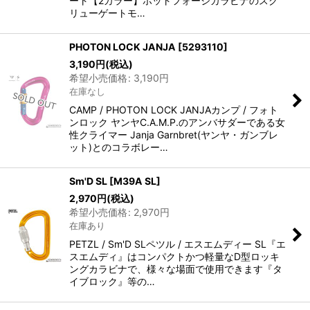
ート【2カラー】ホットフォージカラビナのスク
リューゲートモ…
PHOTON LOCK JANJA
[
5293110
]
3,190
円
(税込)
希望小売価格
:
3,190
円
在庫なし
CAMP / PHOTON LOCK JANJAカンプ / フォト
ンロック ヤンヤC.A.M.P.のアンバサダーである女
性クライマー Janja Garnbret(ヤンヤ・ガンブレ
ット)とのコラボレー…
Sm'D SL
[
M39A SL
]
2,970
円
(税込)
希望小売価格
:
2,970
円
在庫あり
PETZL / Sm'D SLペツル / エスエムディー SL『エ
スエムディ』はコンパクトかつ軽量なD型ロッキ
ングカラビナで、様々な場面で使用できます『タ
イブロック』等の…