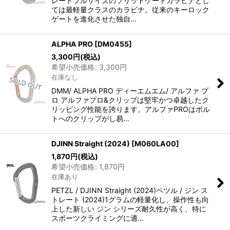
レートフルサイズのソリッドゲートカラビナとし
ては最軽量クラスのカラビナ。従来のキーロック
ゲートを進化させた独自…
ALPHA PRO
[
DM0455
]
3,300
円
(税込)
希望小売価格
:
3,300
円
在庫なし
DMM/ ALPHA PRO ディーエムエム/ アルファ プ
ロ アルファプロ&クリップは堅牢かつ卓越したク
リッピング性能を誇ります。アルファPROはボル
トへのクリップがし易…
DJINN Straight (2024)
[
M060LA00
]
1,870
円
(税込)
希望小売価格
:
1,870
円
在庫あり
PETZL / DJINN Straight (2024)ペツル / ジン ス
トレート (2024)1グラムの軽量化し、操作性も向
上した新しい ジン シリーズ耐久性が高く、特に
スポーツクライミングに適…