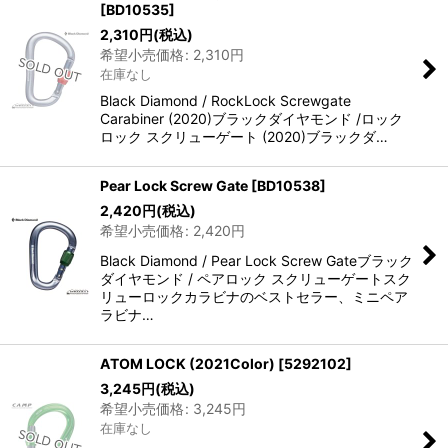
[
BD10535
]
2,310
円
(税込)
希望小売価格
:
2,310
円
在庫なし
Black Diamond / RockLock Screwgate
Carabiner (2020)ブラックダイヤモンド /ロック
ロック スクリューゲート (2020)ブラックダ…
Pear Lock Screw Gate
[
BD10538
]
2,420
円
(税込)
希望小売価格
:
2,420
円
Black Diamond / Pear Lock Screw Gateブラック
ダイヤモンド / ペアロック スクリューゲートスク
リューロックカラビナのベストセラー、ミニペア
ラビナ…
ATOM LOCK (2021Color)
[
5292102
]
3,245
円
(税込)
希望小売価格
:
3,245
円
在庫なし