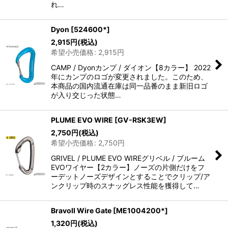
れ…
Dyon
[
524600*
]
2,915
円
(税込)
希望小売価格
:
2,915
円
CAMP / Dyonカンプ / ダイオン【8カラー】 2022
年にカンプのロゴが変更されました。このため、
本商品の国内流通在庫は同一品番のまま新旧ロゴ
が入り交じった状態…
PLUME EVO WIRE
[
GV-RSK3EW
]
2,750
円
(税込)
希望小売価格
:
2,750
円
GRIVEL / PLUME EVO WIREグリベル / プルーム
EVOワイヤー【2カラー】ノーズの片側だけをフ
ーデットノーズデザインとすることでクリップ/ア
ンクリップ時のスナッグレス性能を獲得して…
BravoII Wire Gate
[
ME1004200*
]
1,320
円
(税込)