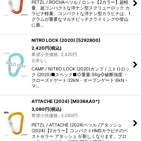
PETZL / ROCHAペツル / ロシャ【2カラー】超軽
量、超コンパクトな洋ナシ型スクリューロック カ
ラビナ軽量、コンパクトな洋ナシ型カラビナは、1
グラムが重要なマルチピッチクライミングや登山
に最…
NITRO LOCK (2020)
[
5292800
]
2,420
円
(税込)
希望小売価格
:
2,420
円
在庫なし
CAMP / NITRO LOCK (2020)カンプ / ニトロロッ
ク (2020)■スペック■◇重量:56g◇破断強度:・
クローズドゲート:22kN・オープンゲート:6kN・
マ…
ATTACHE (2024)
[
M038AA0*
]
3,080
円
(税込)
希望小売価格
:
3,080
円
PETZL / ATTACHE (2024)ペツル /アタッシュ
(2024)【2カラー】コンパクトHMSカラビナのベ
ストセラー アタッシュ が新しくなります。ブロ