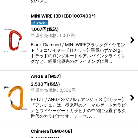
のバス…
MINI WIRE (BD)
[
BD1007400*
]
1,067
円
(税込)
希望小売価格
:
1,067
円
Black Diamond / MINI WIREブラックダイヤモン
ド / ミニワイヤー【11カラー】重量わずか24g。
トラッドのロングルートやアルパインクライミン
グなど、軽量化優先のクライミングに最…
ANGE S
[
M57
]
2,530
円
(税込)
希望小売価格
:
2,530
円
PETZL / ANGE Sペツル / アンジュ S【2カラー】
『アンジュ』は、従来型のノーマルゲートカラビ
ナとワイヤーゲートカラビナの中間に位置する次
世代のカラビナです。ノーマル…
Chimera
[
DM0468
]