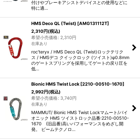
付けやブレーキアシストデバイスとの使用などに
特に適…
HMS Deco QL (Twist)
[
AMG131112T
]
2,310
円
(税込)
希望小売価格
:
2,310
円
在庫あり
roc'teryx / HMS Deco QL (Twist)ロックテリク
ス / HMSデコ クイックロック (ツイスト)φ0.8mm
のゲートスプリングを採用してゲートの戻り圧を
低…
Bionic HMS Twist Lock
[
2210-00510-1670
]
2,992
円
(税込)
希望小売価格
:
3,740
円
在庫あり
MAMMUT/ Bionic HMS Twist Lockマムート/バイ
オニック HMS ツイストロック品番:2210-00510-
1670 (旧品番)高いパフォーマンスをめざし開
発。 ビームテクノロ…