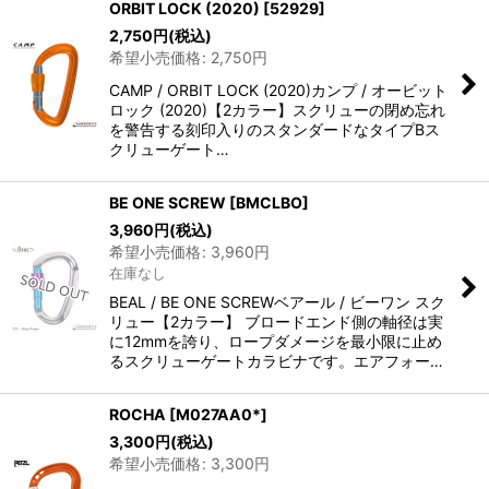
ORBIT LOCK (2020)
[
52929
]
2,750
円
(税込)
希望小売価格
:
2,750
円
CAMP / ORBIT LOCK (2020)カンプ / オービット
ロック (2020)【2カラー】スクリューの閉め忘れ
を警告する刻印入りのスタンダードなタイプBス
クリューゲート…
BE ONE SCREW
[
BMCLBO
]
3,960
円
(税込)
希望小売価格
:
3,960
円
在庫なし
BEAL / BE ONE SCREWベアール / ビーワン スク
リュー【2カラー】 ブロードエンド側の軸径は実
に12mmを誇り、ロープダメージを最小限に止め
るスクリューゲートカラビナです。エアフォー…
ROCHA
[
M027AA0*
]
3,300
円
(税込)
希望小売価格
:
3,300
円