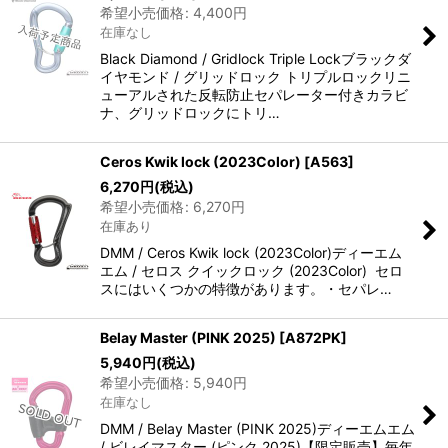
希望小売価格
:
4,400
円
在庫なし
Black Diamond / Gridlock Triple Lockブラックダ
イヤモンド / グリッドロック トリプルロックリニ
ューアルされた反転防止セパレーター付きカラビ
ナ、グリッドロックにトリ…
Ceros Kwik lock (2023Color)
[
A563
]
6,270
円
(税込)
希望小売価格
:
6,270
円
在庫あり
DMM / Ceros Kwik lock (2023Color)ディーエム
エム / セロス クイックロック (2023Color) セロ
スにはいくつかの特徴があります。・セパレ…
Belay Master (PINK 2025)
[
A872PK
]
5,940
円
(税込)
希望小売価格
:
5,940
円
在庫なし
DMM / Belay Master (PINK 2025)ディーエムエム
/ ビレイマスター (ピンク 2025)【限定販売】毎年