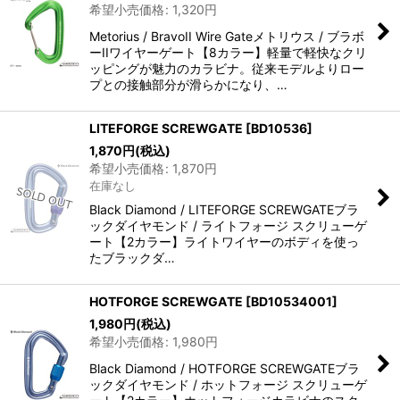
希望小売価格
:
1,320
円
Metorius / BravoII Wire Gateメトリウス / ブラボ
ーIIワイヤーゲート【8カラー】軽量で軽快なクリ
ッピングが魅力のカラビナ。従来モデルよりロー
プとの接触部分が滑らかになり、…
LITEFORGE SCREWGATE
[
BD10536
]
1,870
円
(税込)
希望小売価格
:
1,870
円
在庫なし
Black Diamond / LITEFORGE SCREWGATEブラ
ックダイヤモンド / ライトフォージ スクリューゲ
ート【2カラー】ライトワイヤーのボディを使っ
たブラックダ…
HOTFORGE SCREWGATE
[
BD10534001
]
1,980
円
(税込)
希望小売価格
:
1,980
円
Black Diamond / HOTFORGE SCREWGATEブラ
ックダイヤモンド / ホットフォージ スクリューゲ