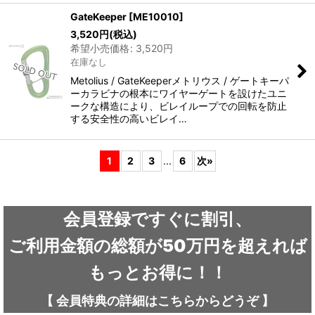
GateKeeper
[
ME10010
]
3,520
円
(税込)
希望小売価格
:
3,520
円
在庫なし
Metolius / GateKeeperメトリウス / ゲートキーパ
ーカラビナの根本にワイヤーゲートを設けたユニ
ークな構造により、ビレイループでの回転を防止
する安全性の高いビレイ…
1
2
3
...
6
次
»
会員登録ですぐに割引、
ご利用金額の総額が50万円を超えれば
もっとお得に！！
【
会員特典の詳細は
こちらから
どうぞ
】