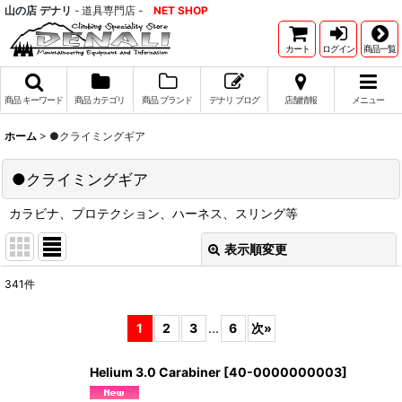
山の店 デナリ
- 道具専門店 -
NET SHOP
カート
ログイン
商品一覧
商品 キーワード
商品 カテゴリ
商品 ブランド
デナリ ブログ
店舗情報
メニュー
ホーム
>
●クライミングギア
●クライミングギア
カラビナ、プロテクション、ハーネス、スリング等
表示順変更
閉じる
341
件
サブカテゴリ
:
1
2
3
...
6
次
»
表示数
:
Helium 3.0 Carabiner
[
40-0000000003
]