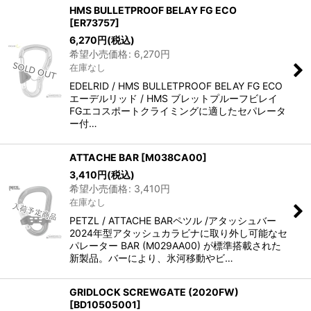
HMS BULLETPROOF BELAY FG ECO
[
ER73757
]
6,270
円
(税込)
希望小売価格
:
6,270
円
在庫なし
EDELRID / HMS BULLETPROOF BELAY FG ECO
エーデルリッド / HMS ブレットプルーフビレイ
FGエコスポートクライミングに適したセパレータ
ー付…
ATTACHE BAR
[
M038CA00
]
3,410
円
(税込)
希望小売価格
:
3,410
円
在庫なし
PETZL / ATTACHE BARペツル /アタッシュバー
2024年型アタッシュカラビナに取り外し可能なセ
パレーター BAR (M029AA00) が標準搭載された
新製品。バーにより、氷河移動やビ…
GRIDLOCK SCREWGATE (2020FW)
[
BD10505001
]