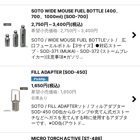
SOTO WIDE MOUSE FUEL BOTTLE (400、
700、1000ml)
[
SOD-700
]
2,750
円
～3,400
円
(税込)
希望小売価格
:
2,750
円
～3,400
円
SOTO / WIDE MOUSE FUEL BOTTLEソト / 広
口フューエルボトル【3サイズ】●対応ストー
ブ・SOD-371 (MUKA)・SOD-372 (ストームブレ
イカー)注意事項※ガソリ…
FILL ADAPTER
[
SOD-450
]
1,650
円
(税込)
希望小売価格
:
1,650
円
在庫あり
SOTO / FILL ADAPTERソト / フィルアダプター
SOD-450 OD缶からG-ランプや充てん式ガストー
チなどへガスを充てんする時に使用するアダプタ
ーです。※OD缶(アウトド…
MICRO TORCH ACTIVE
[
ST-486
]