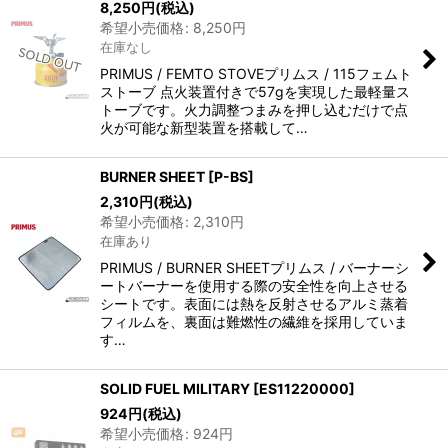
8,250
円
(税込)
希望小売価格
:
8,250
円
在庫なし
PRIMUS / FEMTO STOVEプリムス / 115フェムト
ストーブ 点火装置付きで57gを実現した最軽量ス
トーブです。火力調整つまみを押し込むだけで点
火が可能な新型装置を搭載して…
BURNER SHEET
[
P-BS
]
2,310
円
(税込)
希望小売価格
:
2,310
円
在庫あり
PRIMUS / BURNER SHEETプリムス / バーナーシ
ートバーナーを使用する際の安全性を向上させる
シートです。表面には熱を反射させるアルミ蒸着
フィルムを、裏面は難燃性の繊維を採用していま
す…
SOLID FUEL MILITARY
[
ES11220000
]
924
円
(税込)
希望小売価格
:
924
円