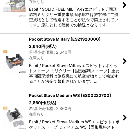
在庫なし
Esbit / SOLID FUEL MILITARYエスビット / 固形
燃料ミリタリー重要事項固形燃料は旅客機にて航
空貨物として輸送することが法令で禁止されてい
ます。原則として陸路での輸送となります…
Pocket Stove Miltary
[
ES21920000
]
2,640
円
(税込)
希望小売価格
:
2,640
円
在庫あり
Esbit / Pocket Stove Miltaryエスビット / ポケッ
トストーブ ミリタリー【固形燃料ストーブ】重要
事項固形燃料は旅客機にて航空貨物として輸送す
ることが法令で禁止されています。…
Pocket Stove Medium WS
[
ES00222700
]
2,860
円
(税込)
希望小売価格
:
2,860
円
在庫あり
Esbit / Pocket Stove Medium WSエスビット / ポ
ケットストーブ ミディアム WS【固形燃料ストー