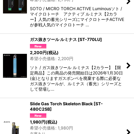
SOTO / MICRO TORCH ACTIVE Luminousソト /
マイクロトーチ アクティブ ルミナス【2カラ
ー】人気の蓄光シリーズにマイクロトーチACTIVE
が参戦人気のマイクロトーチ …
ガス抜きツール ルミナス
[
ST-770LU
]
2,200
円
(税込)
希望小売価格
:
2,200
円
ソト / ガス抜きツール ルミナス【2カラー】【限
定商品】この商品の発売開始日は2026年1月30日
(金)となりますガスボンベを廃棄する際に必要な
ガス抜きツールが、ルミナス（蓄光）シリーズと
して登場し…
Slide Gas Torch Skeleton Black
[
ST-
480C2SB
]
1,980
円
(税込)
希望小売価格
:
1,980
円
在庫あり