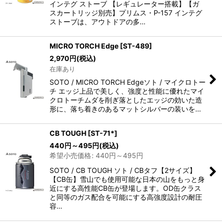
インテグ ストーブ 【レギュレーター搭載】【ガ
スカートリッジ別売】プリムス・P-157 インテグ
ストーブは、アウトドアの多…
MICRO TORCH Edge
[
ST-489
]
2,970
円
(税込)
在庫あり
SOTO / MICRO TORCH Edgeソト / マイクロトー
チ エッジ上品で美しく、強度と性能に優れたマイ
クロトーチムダを削ぎ落としたエッジの効いた造
形に、落ち着きのあるマットシルバーの装いを…
CB TOUGH
[
ST-71*
]
440
円
～495
円
(税込)
希望小売価格
:
440
円
～495
円
SOTO / CB TOUGH ソト / CBタフ【2サイズ】
【CB缶】雪山でも使用可能な日本の山をもっと身
近にする高性能CB缶が登場します。OD缶クラス
と同等のガス配合を可能にする高強度設計の耐圧
容…