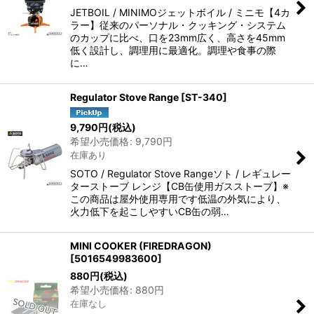
JETBOIL / MINIMOジェットボイル / ミニモ【4カ
ラー】従来のパーソナル・クッキング・システム
のカップに比べ、口を23mm広く、高さを45mm
低く設計し、調理用に最適化。調理や食事の際
に…
Regulator Stove Range
[
ST-340
]
9,790
円
(税込)
希望小売価格
:
9,790
円
在庫あり
SOTO / Regulator Stove Rangeソト / レギュレー
ターストーブ レンジ【CB缶使用ガスストーブ】※
この商品は屋外使用専用です低温の外気により、
火力低下を起こしやすいCB缶の弱…
MINI COOKER (FIREDRAGON)
[
5016549983600
]
880
円
(税込)
希望小売価格
:
880
円
在庫なし