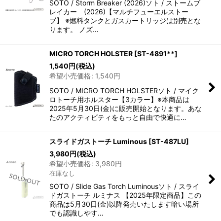
SOTO / Storm Breaker (2026)ソト / ストームブ
レイカー (2026)【マルチフューエルストー
ブ】 ※燃料タンクとガスカートリッジは別売とな
ります。 ノズ…
MICRO TORCH HOLSTER
[
ST-4891**
]
1,540
円
(税込)
希望小売価格
:
1,540
円
SOTO / MICRO TORCH HOLSTERソト / マイク
ロトーチ用ホルスター【3カラー】※本商品は
2025年5月30日(金)に販売開始となります。あな
たのアクティビティをもっと自由で快適に…
スライドガストーチ Luminous
[
ST-487LU
]
3,980
円
(税込)
希望小売価格
:
3,980
円
在庫なし
SOTO / Slide Gas Torch Luminousソト / スライ
ドガストーチ ルミナス 【2025年限定商品】この
商品は5月30日(金)以降発売いたします暗い場所
でも認識しやす…