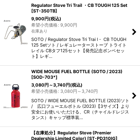
Regulator Stove Tri Trail ・CB TOUGH 125 Set
[
ST-350TB
]
9,900
円
(税込)
希望小売価格
:
9,900
円
在庫あり
SOTO / Regulator Stove Tri Trai l・ CB TOUGH
125 Setソト / レギュレーターストーブ トライト
レイル CBタフ125セット【発売記念ボンベセッ
ト】レギ…
WIDE MOUSE FUEL BOTTLE (SOTO / 2023)
[
SOD-703*
]
3,080
円
～3,740
円
(税込)
希望小売価格
:
3,080
円
～3,740
円
SOTO / WIDE MOUSE FUEL BOTTLE (2023)ソト
/ 広口フューエルボトル (2023)【3サイズ】より
安全にお使いいただける、CR（チャイルドレジス
タンス）キャップ標準装…
【在庫処分】Regulator Stove (Premier
Dealership Limited Color)
[
ST-PD310IG
]