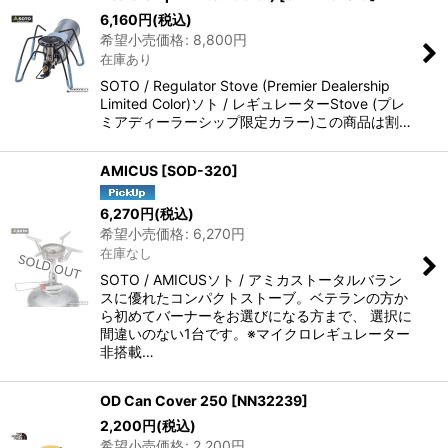
6,160
円
(税込)
希望小売価格
:
8,800
円
在庫あり
SOTO / Regulator Stove (Premier Dealership
Limited Color)ソト / レギュレーターStove (プレ
ミアディーラーシップ限定カラー)この商品は割…
AMICUS
[
SOD-320
]
6,270
円
(税込)
希望小売価格
:
6,270
円
在庫なし
SOTO / AMICUSソト / アミカストータルバラン
スに優れたコンパクトストーブ。ベテランの方か
ら初めてバーナーをお選びになる方まで、 選択に
間違いのない1台です。※マイクロレギュレーター
非搭載…
OD Can Cover 250
[
NN32239
]
2,200
円
(税込)
希望小売価格
:
2,200
円