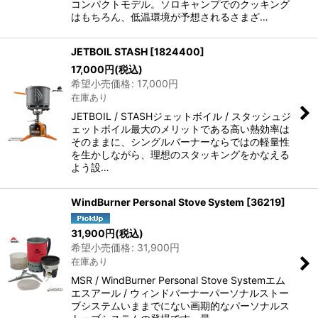
コンパクトモデル。ソロキャンプでのクッキング
はもちろん、低温環境が予想されるさまざ…
JETBOIL STASH
[
1824400
]
17,000
円
(税込)
希望小売価格
:
17,000
円
在庫あり
JETBOIL / STASHジェットボイル / スタッシュジ
ェットボイル最大のメリットである高い熱効率は
そのままに、シングルバーナーならではの軽量性
を生かしながら、理想のスタッキングをかなえる
よう設…
WindBurner Personal Stove System
[
36219
]
31,900
円
(税込)
希望小売価格
:
31,900
円
在庫あり
MSR / WindBurner Personal Stove Systemエム
エスアール / ウィンドバーナーパーソナルストー
ブシステムいままでにない画期的なパーソナルス