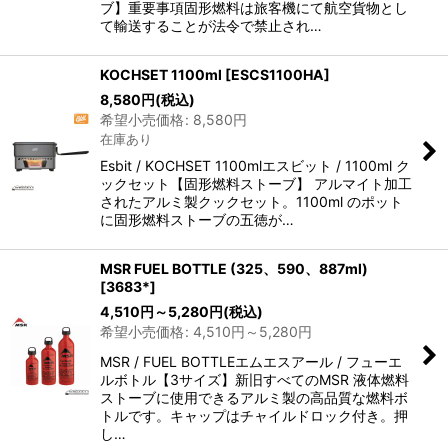
ブ】重要事項固形燃料は旅客機にて航空貨物とし
て輸送することが法令で禁止され…
KOCHSET 1100ml
[
ESCS1100HA
]
8,580
円
(税込)
希望小売価格
:
8,580
円
在庫あり
Esbit / KOCHSET 1100mlエスビット / 1100ml ク
ックセット【固形燃料ストーブ】 アルマイト加工
されたアルミ製クックセット。1100ml のポット
に固形燃料ストーブの五徳が…
MSR FUEL BOTTLE (325、590、887ml)
[
3683*
]
4,510
円
～5,280
円
(税込)
希望小売価格
:
4,510
円
～5,280
円
MSR / FUEL BOTTLEエムエスアール / フューエ
ルボトル【3サイズ】新旧すべてのMSR 液体燃料
ストーブに使用できるアルミ製の高品質な燃料ボ
トルです。キャップはチャイルドロック付き。押
し…