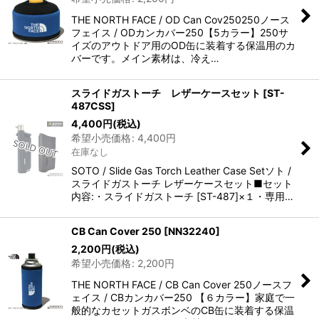
THE NORTH FACE / OD Can Cov250250ノース
フェイス / ODカンカバー250【5カラー】250サ
イズのアウトドア用のOD缶に装着する保温用のカ
バーです。メイン素材は、冷え…
スライドガストーチ レザーケースセット
[
ST-
487CSS
]
4,400
円
(税込)
希望小売価格
:
4,400
円
在庫なし
SOTO / Slide Gas Torch Leather Case Setソト /
スライドガストーチ レザーケースセット■セット
内容:・スライドガストーチ [ST-487]×１・専用…
CB Can Cover 250
[
NN32240
]
2,200
円
(税込)
希望小売価格
:
2,200
円
THE NORTH FACE / CB Can Cover 250ノースフ
ェイス / CBカンカバー250 【６カラー】家庭で一
般的なカセットガスボンベのCB缶に装着する保温