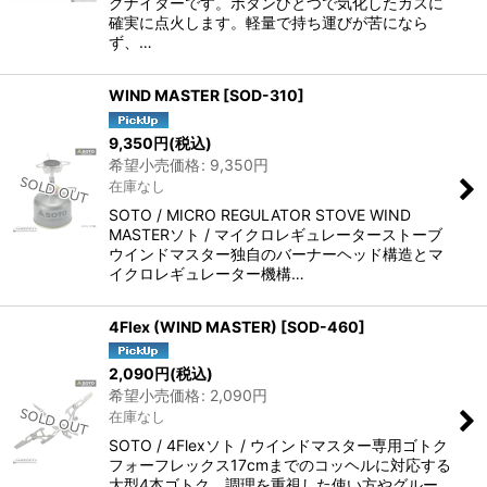
グナイターです。ボタンひとつで気化したガスに
確実に点火します。軽量で持ち運びが苦になら
ず、…
WIND MASTER
[
SOD-310
]
9,350
円
(税込)
希望小売価格
:
9,350
円
在庫なし
SOTO / MICRO REGULATOR STOVE WIND
MASTERソト / マイクロレギュレーターストーブ
ウインドマスター独自のバーナーヘッド構造とマ
イクロレギュレーター機構…
4Flex (WIND MASTER)
[
SOD-460
]
2,090
円
(税込)
希望小売価格
:
2,090
円
在庫なし
SOTO / 4Flexソト / ウインドマスター専用ゴトク
フォーフレックス17cmまでのコッヘルに対応する
大型4本ゴトク。調理を重視した使い方やグルー