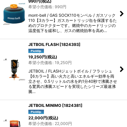
990
円
(税込)
希望小売価格
:
990
円
mont-bell / GAS SOCK110モンベル / ガスソック
110【3カラー】ガスカートリッジ缶を保護するた
めのプロテクターです。燃焼中のカードリッジの
温度低下を緩和し、ガスの燃焼効率を高め…
JETBOIL FLASH
[
1824393
]
19,250
円
(税込)
希望小売価格
:
19,250
円
JETBOIL / FLASHジェットボイル / フラッシュ
【6カラー】高い火力と高いエネルギー効率を両
立させ、0.5リットルの水を約1分40秒で沸騰させ
る驚異の沸騰スピードを実現したシリーズ最速沸
騰…
JETBOIL MINIMO
[
1824381
]
22,000
円
(税込)
希望小売価格
:
22,000
円