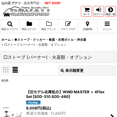
山の店 デナリ
- 道具専門店 -
NET SHOP
カート
ログイン
商品一覧
商品 キーワード
商品 カテゴリ
商品 ブランド
デナリ ブログ
店舗情報
メニュー
ホーム
>
●ストーブ・クッカー・食器・水筒ボトル・浄水器
>
□ストーブ (バーナー)・火器類・オプション
□ストーブ (バーナー)・火器類・オプション
表示順変更
閉じる
60
件
表示数
:
【旧モデル在庫処分】WIND MASTER ＋ 4Flex
Set
[
SOD-310 SOD-460
]
並び順
:
8,008
円
(税込)
希望小売価格
:
11,440
円
絞り込む