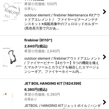
希望小売価格
:
550
円
在庫なし
outdoor element / firebiner Maintenance Kitアウ
トドアエレメント / ファイヤービナーメンテナ
ンスキット※掲載画像中のフェロロッドホルダー
(黒色長方形で穴があ…
firebiner
[
6110*
]
2,640
円
(税込)
希望小売価格
:
2,640
円
outdoor element / firebinerアウトドアエレメント
/ ファイヤービナー【4カラー】5つの機能を備え
たマルチツールとカラビナを融合したエマージェ
ンシーギア。ファイヤーホイール内…
JET BOIL HANGING KIT
[
1824399
]
6,380
円
(税込)
希望小売価格
:
6,380
円
在庫あり
JETBOIL / HANGING KITジェットボイル / ハンギ