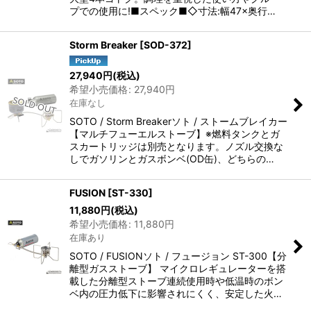
プでの使用に!■スペック■◇寸法:幅47×奥行…
Storm Breaker
[
SOD-372
]
27,940
円
(税込)
希望小売価格
:
27,940
円
在庫なし
SOTO / Storm Breakerソト / ストームブレイカー
【マルチフューエルストーブ】※燃料タンクとガ
スカートリッジは別売となります。ノズル交換な
しでガソリンとガスボンベ(OD缶)、どちらの…
FUSION
[
ST-330
]
11,880
円
(税込)
希望小売価格
:
11,880
円
在庫あり
SOTO / FUSIONソト / フュージョン ST-300【分
離型ガスストーブ】 マイクロレギュレーターを搭
載した分離型ストーブ連続使用時や低温時のボン
ベ内の圧力低下に影響されにくく、安定した火…