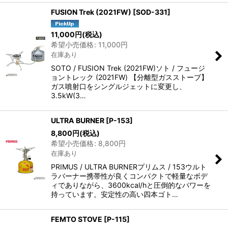
FUSION Trek (2021FW)
[
SOD-331
]
11,000
円
(税込)
希望小売価格
:
11,000
円
在庫あり
SOTO / FUSION Trek (2021FW)ソト / フュージ
ョントレック (2021FW) 【分離型ガスストーブ】
ガス噴射口をシングルジェットに変更し、
3.5kW(3…
ULTRA BURNER
[
P-153
]
8,800
円
(税込)
希望小売価格
:
8,800
円
在庫あり
PRIMUS / ULTRA BURNERプリムス / 153ウルト
ラバーナー携帯性が良くコンパクトで軽量なボデ
ィでありながら、3600kcal/hと圧倒的なパワーを
持っています。安定性の高い四本ゴト…
FEMTO STOVE
[
P-115
]