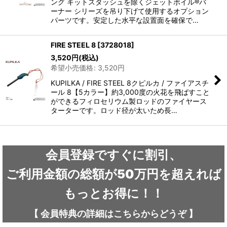
ング キットスタッシュを除くジェットボイル®バ
ーナー シリーズを吊り下げて使用するオプション
パーツです。安定した水平な設置面を確保で…
FIRE STEEL 8
[
3728018
]
3,520
円
(税込)
希望小売価格
:
3,520
円
KUPILKA / FIRE STEEL 8クピルカ / ファイアスチ
ール 8【5カラー】約3,000度の火花を飛ばすこと
ができるフィロセリウム製ロッドのファイヤース
ターターです。ロッド径が太いため長…
会員登録ですぐに割引、
ご利用金額の総額が50万円を超えれば
もっとお得に！！
【
会員特典の詳細は
こちらから
どうぞ
】