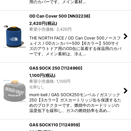
用のカバーです。メイン素材…
OD Can Cover 500
[
NN32238
]
2,420
円
(税込)
希望小売価格
:
2,420
円
THE NORTH FACE / OD Can Cover 500ノースフ
ェイス / ODカンカバー500【6カラー】500サイ
ズのアウトドア用のOD缶に装着する保温用のカバ
ーです。メイン素材は、冷え…
GAS SOCK 250
[
1124960
]
1,100
円
(税込)
希望小売価格
:
1,100
円
在庫なし
mont-bell / GAS SOCK250モンベル / ガスソック
250【3カラー】ガスカートリッジ缶を保護するた
めのプロテクターです。燃焼中のカードリッジの
温度低下を緩和し、ガスの燃焼効率を高め…
GAS SOCK110
[
1124959
]