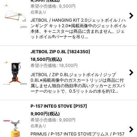
希望小売価格
:
8,500
円
在庫あり
JETBOIL / HANGING KIT 2.0ジェットボイル / ハ
ンギング キット2.0※掲載画像中のジェットボイル
本体、キャニスターは商品に含まれません。ジェ
ットボイル®バーナーを吊り…
JETBOIL ZIP 0.8L
[
1824350
]
18,500
円
(税込)
希望小売価格
:
18,500
円
JETBOIL / ZIP 0.8Lジェットボイル / ジップ
0.8L※掲載画像中のガスカートリッジは商品に付
属しません独自の熱効率の高いクッカーとガスバ
ーナーのセットで、0.5リットルの水を約12…
P-157 INTEG STOVE
[
P157
]
9,900
円
(税込)
希望小売価格
:
9,900
円
在庫あり
PRIMUS / P-157 INTEG STOVEプリムス / P-157