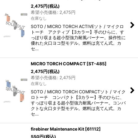
2,475
円
(税込)
希望小売価格
:
2,475
円
在庫なし
SOTO / MICRO TORCH ACTIVEソト / マイクロ
トーチ アクティブ【3カラー】手のひらに、す
っぽり収まる超小型強力耐風バーナー。操作性に
優れた火口ヨコ型モデル。燃料は充てん式。カ
セ…
MICRO TORCH COMPACT
[
ST-485
]
2,475
円
(税込)
希望小売価格
:
2,475
円
在庫なし
SOTO / MICRO TORCH COMPACTソト / マイク
ロトーチ コンパクト【3カラー】手のひらに、
すっぽり収まる超小型強力耐風バーナー。コンパ
クトな火口タテ型モデル。燃料は充てん式。カ
セ…
firebiner Maintenance Kit
[
61112
]
550
円
(税込)