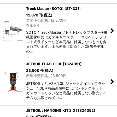
Treck Master (SOTO)
[
ST-331
]
12,870
円
(税込)
希望小売価格
:
12,870
円
在庫あり
SOTO / TreckMasterソト / トレックマスター※掲
載画像中にはガスキャニスター、コッヘル、フリ
ント式ライターなど本商品に付属しないものも含
まれています。山岳使用に対応したCB缶モデル
の…
JETBOIL FLASH 1.0L
[
1824351
]
23,500
円
(税込)
希望小売価格
:
23,500
円
JETBOIL / FLASH 1.0L ジェットボイル / フラッ
シュ 1.0L ※商品画像中にはハンギングキット、
ガスカートリッジなど商品に付属しない別売アイ
テムも掲載されてい…
JETBOIL / HANGING KIT 2.0
[
1824352
]
8,500
円
(税込)