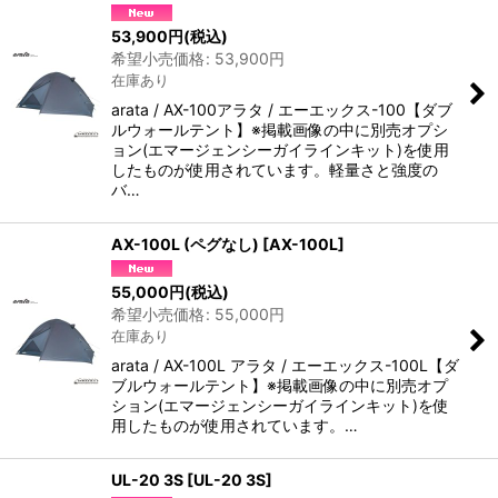
53,900
円
(税込)
並び順
:
希望小売価格
:
53,900
円
在庫あり
絞り込む
arata / AX-100アラタ / エーエックス-100【ダブ
ルウォールテント】※掲載画像の中に別売オプシ
ョン(エマージェンシーガイラインキット)を使用
したものが使用されています。軽量さと強度の
バ…
AX-100L (ペグなし)
[
AX-100L
]
55,000
円
(税込)
希望小売価格
:
55,000
円
在庫あり
arata / AX-100L アラタ / エーエックス-100L【ダ
ブルウォールテント】※掲載画像の中に別売オプ
ション(エマージェンシーガイラインキット)を使
用したものが使用されています。…
UL-20 3S
[
UL-20 3S
]