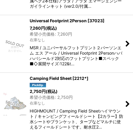
属ペグ2本仕様)アラタ / アラタ エマージェンシー
ガイラインキット (ver2.0/付属…
Universal Footprint 2Person
[
37023
]
7,260
円
(税込)
希望小売価格
:
7,260
円
在庫なし
MSR / ユニバーサルフットプリント２パーソンエ
ム エス アール / Universal Footprint 2Personハバ
ハバシールド2対応のフットプリント■スペック
■◇展開サイズ:122&t…
Camping Field Sheet
[
2212*
]
2,750
円
(税込)
希望小売価格
:
2,750
円
在庫なし
HIGHMOUNT / Camping Field Sheetハイマウン
ト / キャンピングフィールドシート【2カラー】防
水シートやブランケット、タープなどマルチに使
えるフィールドシートです。耐水圧2…