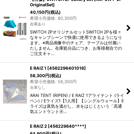
OriginalSet
]
40,150
円
(税込)
希望小売価格
:
80,300
円
在庫あり
SWITCH 2PオリジナルセットSWITCH 2Pを様々
なキャンプシーンで快適に使用できるようになり
ます。※商品画像中のチェア、テーブルは付属い
たしません。在庫処分品につき、お客様都合での
ご注文キャ…
E RAIZ 1
[
4562296401016
]
58,300
円
(税込)
希望小売価格
:
58,300
円
在庫なし
ARAI TENT (RIPEN) / E RAIZ 1アライテント (ライ
ペン) / Eライズ1【1人用】【シングルウォール】E
ライズは蒸気を逃がし、水をはじくという「高通
気エントラント🄬…
E RAIZ 2
[
456229640****
]
64,900
円
(税込)