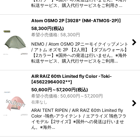
転送サービス、購入代行サービスをご利用さ…
Atom OSMO 2P
[
3928* (NM-ATMOS-2P)
]
58,300
円
(税込)
希望小売価格
:
58,300
円
NEMO / Atom OSMO 2Pニーモイクイップメント
/ アトム オズモ 2P 【2人用】【ダブルウォール】
【2カラー】※国外への発送は行いません。※海外
転送サービス、購入代行サービスをご利用…
AIR RAIZ 60th Limited fly Color -Toki-
[
45622964002**
]
50,600
円
～57,200
円
(税込)
希望小売価格
:
50,600
円
～57,200
円
在庫なし
ARAI TENT RIPEN / AIR RAIZ 60th Limited fly
Color -鴇色-アライテント / エアライズ 鴇色フラ
イモデル【2サイズ】※国外への発送は行いませ
ん。※海外…