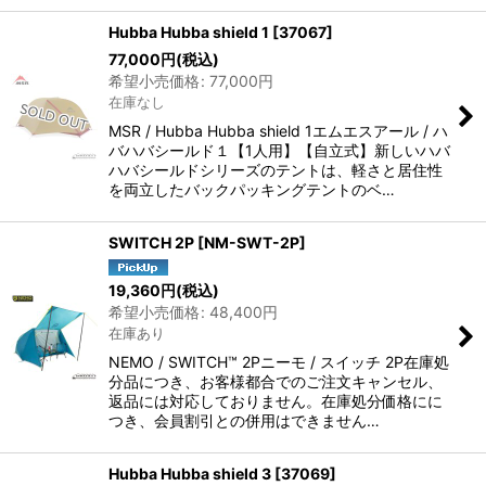
Hubba Hubba shield 1
[
37067
]
77,000
円
(税込)
希望小売価格
:
77,000
円
在庫なし
MSR / Hubba Hubba shield 1エムエスアール / ハ
バハバシールド１【1人用】【自立式】新しいハバ
ハバシールドシリーズのテントは、軽さと居住性
を両立したバックパッキングテントのベ…
SWITCH 2P
[
NM-SWT-2P
]
19,360
円
(税込)
希望小売価格
:
48,400
円
在庫あり
NEMO / SWITCH™ 2Pニーモ / スイッチ 2P在庫処
分品につき、お客様都合でのご注文キャンセル、
返品には対応しておりません。在庫処分価格にに
つき、会員割引との併用はできません…
Hubba Hubba shield 3
[
37069
]