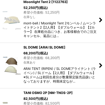
Moonlight Tent 2
[
1122763
]
52,250
円
(税込)
希望小売価格
:
52,250
円
在庫なし
mont-bell / Moonlight Tent 2モンベル / ムーンラ
イトテント2【2人用】【ダブルウォール】【2カ
ラー】 在庫処分品につき、お客様都合でのご注文
キャンセル、返品には…
SL DOME
[
ARAI SL DOME
]
68,200
円
(税込)
希望小売価格
:
68,200
円
在庫あり
ARAI TENT (RIPEN) / SL DOMEアライテント (ラ
イペン) / SLドーム【2人用】【ダブルウォール】
※SLドームは初回生産分が数量限定販売品扱いと
なっておりますが、時期未定なが…
TANI OSMO 2P
[
NM-TNOS-2P
]
82,500
円
(税込)
希望小売価格
:
82,500
円