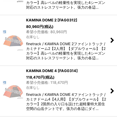
カラー】高レベルの軽量性を実現した4シーズン
対応のストレスフリーテント。張力の各辺…
KAMINA DOME 2
[
FAG0312
]
80,960
円
(税込)
希望小売価格
:
80,960
円
在庫なし
finetrack / KAMINA DOME 2ファイントラック /
カミナドーム2【2人用】【ダブルウォール】【2
カラー】高レベルの軽量性を実現した4シーズン
対応のストレスフリーテント。張力の各辺…
KAMINA DOME 4
[
FAG0314
]
118,470
円
(税込)
希望小売価格
:
118,470
円
在庫なし
finetrack / KAMINA DOME 4ファイントラック /
カミナドーム4【4人用】【ダブルウォール】【2
カラー】2箇所の入り口を設けた超軽量特大居住
空間の山岳テントです。張力の各辺にダイ…