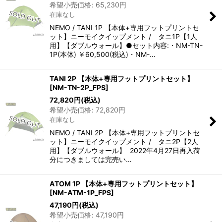
希望小売価格
:
65,230
円
在庫なし
NEMO / TANI 1P 【本体+専用フットプリントセ
ット】ニーモイクイップメント / タニ1P【1人
用】【ダブルウォール】●セット内容:・NM-TN-
1P(本体) ￥60,500(税込)・NM-…
TANI 2P 【本体+専用フットプリントセット】
[
NM-TN-2P_FPS
]
72,820
円
(税込)
希望小売価格
:
72,820
円
在庫なし
NEMO / TANI 2P 【本体+専用フットプリントセ
ット】ニーモイクイップメント / タニ2P【2人
用】【ダブルウォール】 2022年4月27日再入荷
分につきましては完売い…
ATOM 1P 【本体+専用フットプリントセット】
[
NM-ATM-1P_FPS
]
47,190
円
(税込)
希望小売価格
:
47,190
円