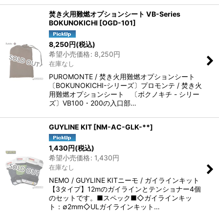
焚き火用難燃オプションシート VB-Series
BOKUNOKICHI
[
OGD-101
]
8,250
円
(税込)
希望小売価格
:
8,250
円
在庫なし
PUROMONTE / 焚き火用難燃オプションシート
〔BOKUNOKICHI-シリーズ〕プロモンテ / 焚き火
用難燃オプションシート 〔ボクノキチ - シリー
ズ〕VB100・200の入口部…
GUYLINE KIT
[
NM-AC-GLK-**
]
1,430
円
(税込)
希望小売価格
:
1,430
円
在庫なし
NEMO / GUYLINE KITニーモ / ガイラインキット
【3タイプ】12mのガイラインとテンショナー4個
のセットです。■スペック■◇ガイラインキッ
ト：∅2mm◇ULガイラインキット…