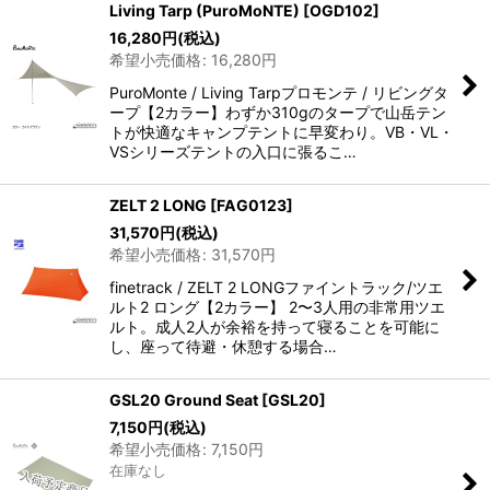
Living Tarp (PuroMoNTE)
[
OGD102
]
16,280
円
(税込)
希望小売価格
:
16,280
円
PuroMonte / Living Tarpプロモンテ / リビングタ
ープ【2カラー】わずか310gのタープで山岳テン
トが快適なキャンプテントに早変わり。VB・VL・
VSシリーズテントの入口に張るこ…
ZELT 2 LONG
[
FAG0123
]
31,570
円
(税込)
希望小売価格
:
31,570
円
finetrack / ZELT 2 LONGファイントラック/ツエ
ルト2 ロング【2カラー】 2〜3人用の非常用ツエ
ルト。成人2人が余裕を持って寝ることを可能に
し、座って待避・休憩する場合…
GSL20 Ground Seat
[
GSL20
]
7,150
円
(税込)
希望小売価格
:
7,150
円
在庫なし