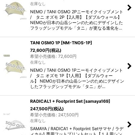
在庫なし
NEMO / TANI OSMO 2Pニーモイクイップメント
/ タニ オズモ 2P【2人用】【ダブルウォール】
NEMOが日本の山岳シーンのためにデザインした
フラッグシップモデル「タニ」が更なる進化を…
TANI OSMO 1P
[
NM-TNOS-1P
]
72,600
円
(税込)
希望小売価格
:
72,600
円
在庫なし
NEMO / TANI OSMO 1Pニーモイクイップメント
/ タニ オズモ 1P【1人用】【ダブルウォー
ル】 NEMOが日本の山岳シーンのためにデザイン
したフラッグシップモデル「タニ」が…
RADICAL1 + Footprint Set
[
samaya169
]
247,500
円
(税込)
希望小売価格
:
247,500
円
在庫なし
SAMAYA / RADICA1 + Footprint Setサマヤ / ラデ
ィカル1 専用フットプリントセット【１人用シン