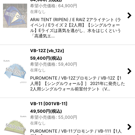
希望小売価格
:
64,900
円
在庫なし
ARAI TENT (RIPEN) / E RAIZ 2アライテント (ラ
イペン) / Eライズ 2【2人用】【シングルウォー
ル】Eライズは蒸気を逃がし、水をはじくという
「高通気エ…
VB-12Z
[
vb_12z
]
59,400
円
(税込)
希望小売価格
:
59,400
円
在庫なし
PUROMONTE / VB-12Zプロモンテ / VB-12Z【1
人用】【シングルウォール】] 2021年に発売した
2人用シングルウォール前室付テント（V…
VB-11
[
001VB-11
]
49,500
円
(税込)
希望小売価格
:
55,000
円
在庫なし
PUROMONTE / VB-11プロモンテ / VB-111【1人