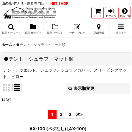
山の店 デナリ
- 道具専門店 -
NET SHOP
カート
ログイン
商品一覧
商品 キーワード
商品 カテゴリ
商品 ブランド
デナリ ブログ
店舗情報
メニュー
ホーム
>
●テント・シュラフ・マット類
●テント・シュラフ・マット類
テント、ツエルト、シュラフ、シュラフカバー、スリーピングマッ
ト、ピロー
表示順変更
閉じる
143
件
サブカテゴリ
:
1
2
3
次
»
表示数
:
AX-100 (ペグなし)
[
AX-100
]