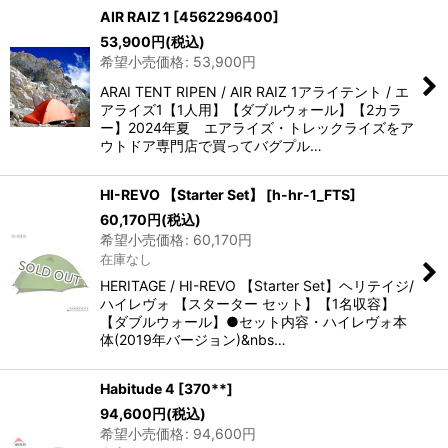
AIR RAIZ 1
[
4562296400
]
53,900
円
(税込)
希望小売価格
:
53,900
円
ARAI TENT RIPEN / AIR RAIZ 1アライテント / エ
アライズ1【1人用】【ダブルウォール】【2カラ
ー】2024年夏 エアライズ・トレックライズをア
ウトドア専門店で買ってバグプル…
HI-REVO 【Starter Set】
[
h-hr-1_FTS
]
60,170
円
(税込)
希望小売価格
:
60,170
円
在庫なし
HERITAGE / HI-REVO 【Starter Set】ヘリテイジ/
ハイレヴォ 【スターター セット】【1名収容】
【ダブルウォール】●セット内容・ハイレヴォ本
体(2019年バージョン)&nbs…
Habitude 4
[
370**
]
94,600
円
(税込)
希望小売価格
:
94,600
円