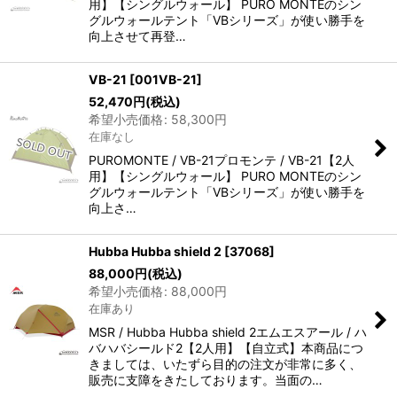
用】【シングルウォール】 PURO MONTEのシン
グルウォールテント「VBシリーズ」が使い勝手を
向上させて再登…
VB-21
[
001VB-21
]
52,470
円
(税込)
希望小売価格
:
58,300
円
在庫なし
PUROMONTE / VB-21プロモンテ / VB-21【2人
用】【シングルウォール】 PURO MONTEのシン
グルウォールテント「VBシリーズ」が使い勝手を
向上さ…
Hubba Hubba shield 2
[
37068
]
88,000
円
(税込)
希望小売価格
:
88,000
円
在庫あり
MSR / Hubba Hubba shield 2エムエスアール / ハ
バハバシールド2【2人用】【自立式】本商品につ
きましては、いたずら目的の注文が非常に多く、
販売に支障をきたしております。当面の…