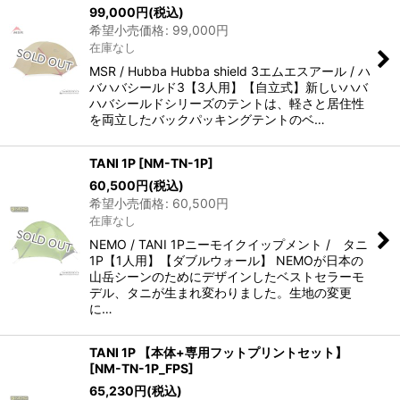
99,000
円
(税込)
希望小売価格
:
99,000
円
在庫なし
MSR / Hubba Hubba shield 3エムエスアール / ハ
バハバシールド3【3人用】【自立式】新しいハバ
ハバシールドシリーズのテントは、軽さと居住性
を両立したバックパッキングテントのベ…
TANI 1P
[
NM-TN-1P
]
60,500
円
(税込)
希望小売価格
:
60,500
円
在庫なし
NEMO / TANI 1Pニーモイクイップメント / タニ
1P【1人用】【ダブルウォール】 NEMOが日本の
山岳シーンのためにデザインしたベストセラーモ
デル、タニが生まれ変わりました。生地の変更
に…
TANI 1P 【本体+専用フットプリントセット】
[
NM-TN-1P_FPS
]
65,230
円
(税込)