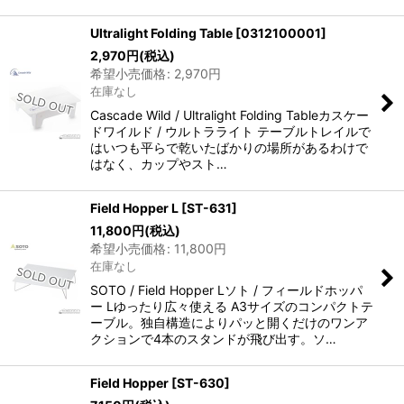
Ultralight Folding Table
[
0312100001
]
2,970
円
(税込)
希望小売価格
:
2,970
円
在庫なし
Cascade Wild / Ultralight Folding Tableカスケー
ドワイルド / ウルトラライト テーブルトレイルで
はいつも平らで乾いたばかりの場所があるわけで
はなく、カップやスト…
Field Hopper L
[
ST-631
]
11,800
円
(税込)
希望小売価格
:
11,800
円
在庫なし
SOTO / Field Hopper Lソト / フィールドホッパ
ー Lゆったり広々使える A3サイズのコンパクトテ
ーブル。独自構造によりパッと開くだけのワンア
クションで4本のスタンドが飛び出す。ソ…
Field Hopper
[
ST-630
]