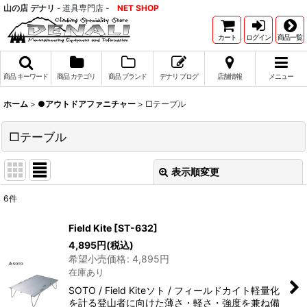
山の店 デナリ
- 道具専門店 -
NET SHOP
カート
ログイン
商品一覧
商品 キーワード
商品 カテゴリ
商品 ブランド
デナリ ブログ
店舗情報
メニュー
ホーム
>
●アウトドアファニチャー
>
□テーブル
□テーブル
表示順変更
閉じる
6
件
表示数
:
Field Kite
[
ST-632
]
4,895
円
(税込)
並び順
:
希望小売価格
:
4,895
円
在庫あり
絞り込む
SOTO / Field Kiteソト / フィールドカイト軽量化
を計る登山者に向けた薄さ・軽さ・強度を兼ね備