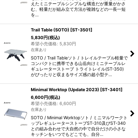
えたミニテーブルシンプルな構造だが重量がかさ
む、軽量だが組み立て方法が複雑などの一長一短
を…
Trail Table (SOTO)
[
ST-3501
]
5,830
円
(税込)
希望小売価格
:
5,830
円
在庫あり
SOTO / Trail Tableソト / トレイルテーブル軽量で
コンパクトに携帯できる山岳向けミニテーブルレ
ギュレーターストーブ トライトレイル(ST-350)
がぴったりと収まるサイズ感の超小型テ…
Minimal Worktop (Update 2023)
[
ST-3401
]
6,600
円
(税込)
希望小売価格
:
6,600
円
在庫あり
SOTO / Minimal Worktopソト / ミニマルワークト
ップレギュレーターストーブST-310及びST-340
との組み合わせで大自然の中で自分だけの小さな
キッチンをいつでもどこでも、自分…