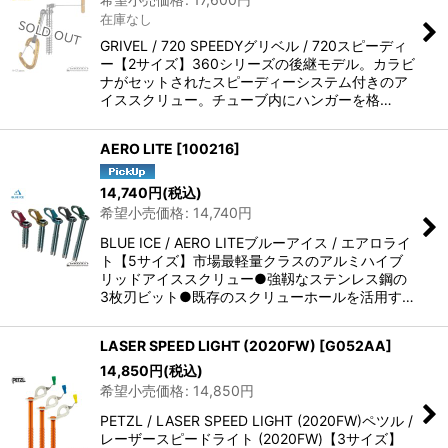
在庫なし
GRIVEL / 720 SPEEDYグリベル / 720スピーディ
ー【2サイズ】360シリーズの後継モデル。カラビ
ナがセットされたスピーディーシステム付きのア
イススクリュー。チューブ内にハンガーを格…
AERO LITE
[
100216
]
14,740
円
(税込)
希望小売価格
:
14,740
円
BLUE ICE / AERO LITEブルーアイス / エアロライ
ト【5サイズ】市場最軽量クラスのアルミハイブ
リッドアイススクリュー●強靱なステンレス鋼の
3枚刃ビット●既存のスクリューホールを活用す…
LASER SPEED LIGHT (2020FW)
[
G052AA
]
14,850
円
(税込)
希望小売価格
:
14,850
円
PETZL / LASER SPEED LIGHT (2020FW)ペツル /
レーザースピードライト (2020FW)【3サイズ】