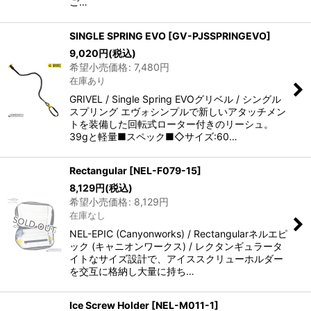
ご…
SINGLE SPRING EVO
[
GV-PJSSPRINGEVO
]
9,020
円
(税込)
希望小売価格
:
7,480
円
在庫あり
GRIVEL / Single Spring EVOグリベル / シングル
スプリング エヴォシンプルで新しいアタッチメン
トを装備した回転式ローター付きのリーシュ。
39gと軽量■スペック■◇サイズ:60…
Rectangular
[
NEL-F079-15
]
8,129
円
(税込)
希望小売価格
:
8,129
円
在庫なし
NEL-EPIC (Canyonworks) / Rectangularネルエピ
ック (キャニオンワークス) / レクタンギュラータ
イトなサイズ設計で、アイススクリューホルダー
を交互に格納し大量に持ち…
Ice Screw Holder
[
NEL-M011-1
]