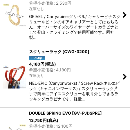
希望小売価格
:
2,530
円
在庫なし
GRIVEL / Carryabinerグリベル/ キャリービナスク
リューやピトンのギアキャリアーとしてはもちろ
ん、オーバーサイズのワイヤーゲートカラビナと
して登山・クライミングで使用可能です。同社
製…
スクリューラック
[
CWG-3200
]
4,180
円
(税込)
希望小売価格
:
4,180
円
在庫あり
NEL-EPIC (Canyonworks) / Screw Rackネルエピ
ック (キャニオンワークス) / スクリューラック片
手で簡単にアイススクリューを取り外しできるラ
ッキングカラビナです。軽量…
DOUBLE SPRING EVO
[
GV-PJDSPRE
]
13,750
円
(税込)
希望小売価格
:
12,100
円