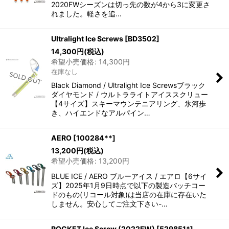
2020FWシーズンは切っ先の数が4から3に変更さ
れました。軽さを追…
Ultralight Ice Screws
[
BD3502
]
14,300
円
(税込)
希望小売価格
:
14,300
円
在庫なし
Black Diamond / Ultralight Ice Screwsブラック
ダイヤモンド / ウルトラライトアイススクリュー
【4サイズ】スキーマウンテニアリング、氷河歩
き、ハイエンドなアルパイン…
AERO
[
100284**
]
13,200
円
(税込)
希望小売価格
:
13,200
円
BLUE ICE / AERO ブルーアイス / エアロ【6サイ
ズ】2025年1月9日時点で以下の製造バッチコー
ドのもの(リコール対象)は当店の在庫に存在いた
しません。安心してご注文下さい-…
ROCKET Ice Screw (2022FW)
[
529851*
]