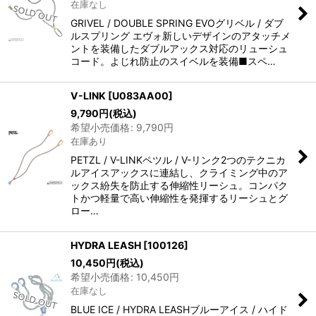
在庫なし
GRIVEL / DOUBLE SPRING EVOグリベル / ダブ
ルスプリング エヴォ新しいデザインのアタッチメ
ントを装備したダブルアックス対応のリューシュ
コード。よじれ防止のスイベルを装備■スペ…
V-LINK
[
U083AA00
]
9,790
円
(税込)
希望小売価格
:
9,790
円
在庫あり
PETZL / V-LINKペツル / V-リンク2つのテクニカ
ルアイスアックスに連結し、クライミング中のア
ックス紛失を防止する伸縮性リーシュ。コンパク
トかつ軽量で高い伸縮性を発揮するリーシュとグ
ロー…
HYDRA LEASH
[
100126
]
10,450
円
(税込)
希望小売価格
:
10,450
円
在庫なし
BLUE ICE / HYDRA LEASHブルーアイス / ハイド