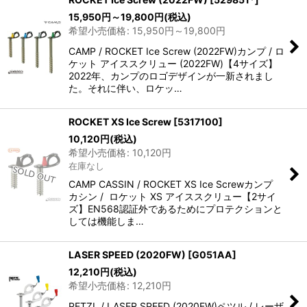
15,950
円
～19,800
円
(税込)
希望小売価格
:
15,950
円
～19,800
円
CAMP / ROCKET Ice Screw (2022FW)カンプ / ロ
ケット アイススクリュー (2022FW)【4サイズ】
2022年、カンプのロゴデザインが一新されまし
た。それに伴い、ロケッ…
ROCKET XS Ice Screw
[
5317100
]
10,120
円
(税込)
希望小売価格
:
10,120
円
在庫なし
CAMP CASSIN / ROCKET XS Ice Screwカンプ
カシン / ロケット XS アイススクリュー【2サイ
ズ】EN568認証外であるためにプロテクションと
しては機能しま…
LASER SPEED (2020FW)
[
G051AA
]
12,210
円
(税込)
希望小売価格
:
12,210
円
PETZL / LASER SPEED (2020FW)ペツル / レーザ