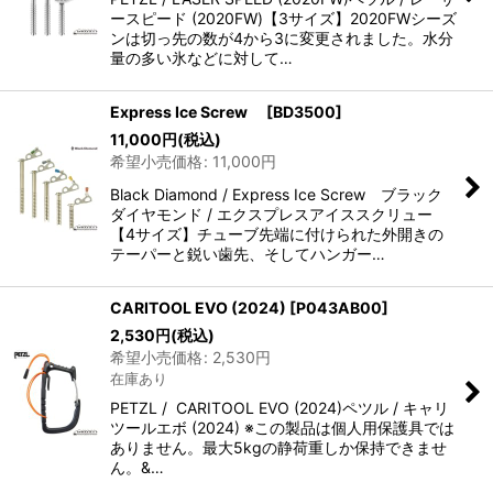
ースピード (2020FW)【3サイズ】2020FWシーズ
ンは切っ先の数が4から3に変更されました。水分
量の多い氷などに対して…
Express Ice Screw
[
BD3500
]
11,000
円
(税込)
希望小売価格
:
11,000
円
Black Diamond / Express Ice Screw ブラック
ダイヤモンド / エクスプレスアイススクリュー
【4サイズ】チューブ先端に付けられた外開きの
テーパーと鋭い歯先、そしてハンガー…
CARITOOL EVO (2024)
[
P043AB00
]
2,530
円
(税込)
希望小売価格
:
2,530
円
在庫あり
PETZL / CARITOOL EVO (2024)ペツル / キャリ
ツールエボ (2024) ※この製品は個人用保護具では
ありません。最大5kgの静荷重しか保持できませ
ん。&…