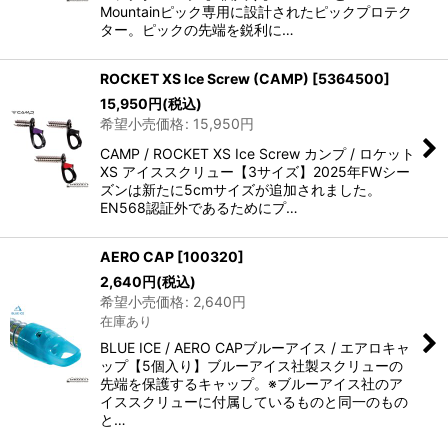
Mountainピック専用に設計されたピックプロテク
ター。ピックの先端を鋭利に…
ROCKET XS Ice Screw (CAMP)
[
5364500
]
15,950
円
(税込)
希望小売価格
:
15,950
円
CAMP / ROCKET XS Ice Screw カンプ / ロケット
XS アイススクリュー【3サイズ】2025年FWシー
ズンは新たに5cmサイズが追加されました。
EN568認証外であるためにプ…
AERO CAP
[
100320
]
2,640
円
(税込)
希望小売価格
:
2,640
円
在庫あり
BLUE ICE / AERO CAPブルーアイス / エアロキャ
ップ【5個入り】ブルーアイス社製スクリューの
先端を保護するキャップ。※ブルーアイス社のア
イススクリューに付属しているものと同一のもの
と…