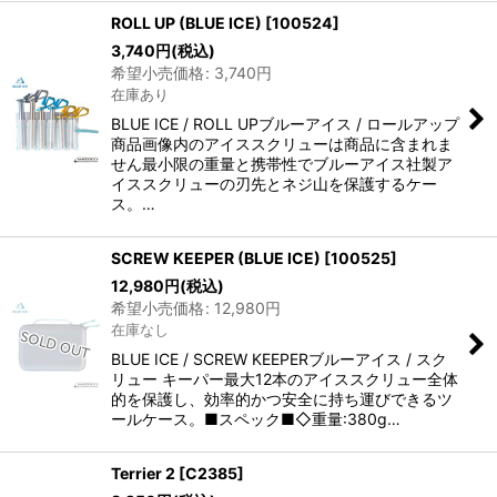
ROLL UP (BLUE ICE)
[
100524
]
3,740
円
(税込)
希望小売価格
:
3,740
円
在庫あり
BLUE ICE / ROLL UPブルーアイス / ロールアップ
商品画像内のアイススクリューは商品に含まれま
せん最小限の重量と携帯性でブルーアイス社製ア
イススクリューの刃先とネジ山を保護するケー
ス。…
SCREW KEEPER (BLUE ICE)
[
100525
]
12,980
円
(税込)
希望小売価格
:
12,980
円
在庫なし
BLUE ICE / SCREW KEEPERブルーアイス / スク
リュー キーパー最大12本のアイススクリュー全体
的を保護し、効率的かつ安全に持ち運びできるツ
ールケース。■スペック■◇重量:380g…
Terrier 2
[
C2385
]