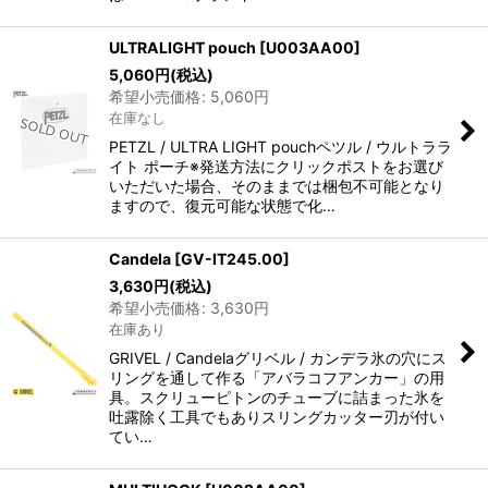
ULTRALIGHT pouch
[
U003AA00
]
5,060
円
(税込)
希望小売価格
:
5,060
円
在庫なし
PETZL / ULTRA LIGHT pouchペツル / ウルトララ
イト ポーチ※発送方法にクリックポストをお選び
いただいた場合、そのままでは梱包不可能となり
ますので、復元可能な状態で化…
Candela
[
GV-IT245.00
]
3,630
円
(税込)
希望小売価格
:
3,630
円
在庫あり
GRIVEL / Candelaグリベル / カンデラ氷の穴にス
リングを通して作る「アバラコフアンカー」の用
具。スクリューピトンのチューブに詰まった氷を
吐露除く工具でもありスリングカッター刃が付い
てい…