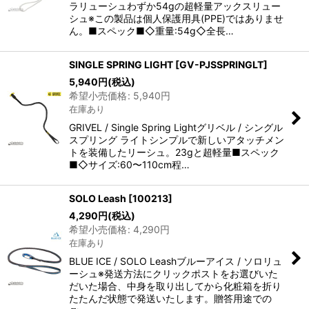
ラリューシュわずか54gの超軽量アックスリュー
シュ※この製品は個人保護用具(PPE)ではありませ
ん。■スペック■◇重量:54g◇全長…
SINGLE SPRING LIGHT
[
GV-PJSSPRINGLT
]
5,940
円
(税込)
希望小売価格
:
5,940
円
在庫あり
GRIVEL / Single Spring Lightグリベル / シングル
スプリング ライトシンプルで新しいアタッチメン
トを装備したリーシュ。23gと超軽量■スペック
■◇サイズ:60〜110cm程…
SOLO Leash
[
100213
]
4,290
円
(税込)
希望小売価格
:
4,290
円
在庫あり
BLUE ICE / SOLO Leashブルーアイス / ソロリュ
ーシュ※発送方法にクリックポストをお選びいた
だいた場合、中身を取り出してから化粧箱を折り
たたんだ状態で発送いたします。贈答用途での