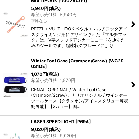
MULTIHOOK
[
U002AA00
]
5,940
円
(税込)
希望小売価格
:
5,940
円
在庫なし
PETZL / MULTIHOOK ペツル / マルチフックアイ
スクライミング用にデザインされた『マルチフッ
ク』は、V字スレッドアンカーにコードを通すた
めのツールです。鋸歯状のブレードにより…
Winter Tool Case (Crampon/Screw)
[
WG29-
031DE
]
1,870
円
(税込)
希望小売価格
:
1,870
円
DENALI ORIGINAL / Winter Tool Case
(Crampon/Screw)デナリオリジナル / ウインター
ツールケース【クランポン/アイススクリュー等収
納可能】【2カラー】国…
LASER SPEED LIGHT
[
P69A
]
9,020
円
(税込)
希望小売価格
:
9,020
円