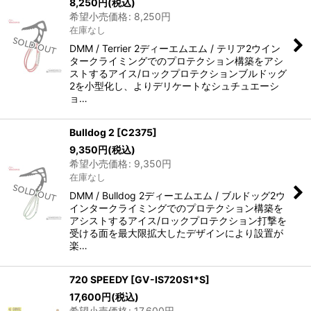
8,250
円
(税込)
希望小売価格
:
8,250
円
在庫なし
DMM / Terrier 2ディーエムエム / テリア2ウイン
タークライミングでのプロテクション構築をアシ
ストするアイス/ロックプロテクションブルドッグ
2を小型化し、よりデリケートなシュチュエーシ
ョ…
Bulldog 2
[
C2375
]
9,350
円
(税込)
希望小売価格
:
9,350
円
在庫なし
DMM / Bulldog 2ディーエムエム / ブルドッグ2ウ
インタークライミングでのプロテクション構築を
アシストするアイス/ロックプロテクション打撃を
受ける面を最大限拡大したデザインにより設置が
楽…
720 SPEEDY
[
GV-IS720S1*S
]
17,600
円
(税込)
希望小売価格
:
17,600
円