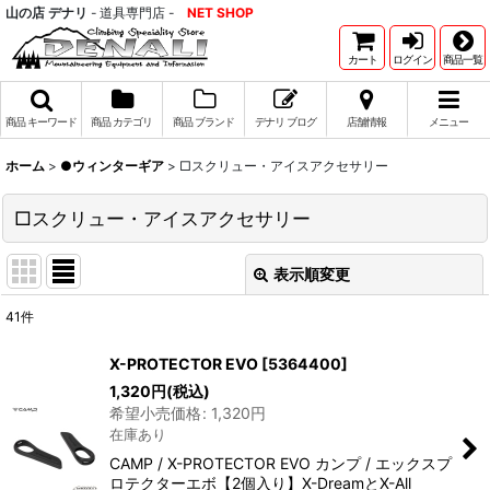
山の店 デナリ
- 道具専門店 -
NET SHOP
カート
ログイン
商品一覧
商品 キーワード
商品 カテゴリ
商品 ブランド
デナリ ブログ
店舗情報
メニュー
ホーム
>
●ウィンターギア
>
□スクリュー・アイスアクセサリー
□スクリュー・アイスアクセサリー
表示順変更
閉じる
41
件
表示数
:
X-PROTECTOR EVO
[
5364400
]
1,320
円
(税込)
並び順
:
希望小売価格
:
1,320
円
在庫あり
絞り込む
CAMP / X-PROTECTOR EVO カンプ / エックスプ
ロテクターエボ【2個入り】X-DreamとX-All