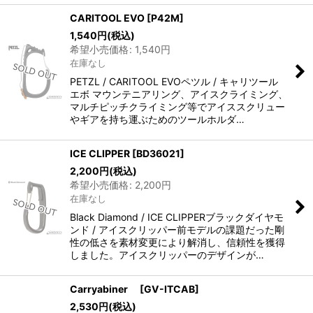
CARITOOL EVO
[
P42M
]
1,540
円
(税込)
希望小売価格
:
1,540
円
在庫なし
PETZL / CARITOOL EVOペツル / キャリツール
エボ マウンテニアリング、アイスクライミング、
マルチピッチクライミング等でアイススクリュー
やギアを持ち運ぶためのツールホルダ…
ICE CLIPPER
[
BD36021
]
2,200
円
(税込)
希望小売価格
:
2,200
円
在庫なし
Black Diamond / ICE CLIPPERブラックダイヤモ
ンド / アイスクリッパー前モデルの課題だった剛
性の低さを素材変更により解消し、信頼性を獲得
しました。アイスクリッパーのデザインが…
Carryabiner
[
GV-ITCAB
]
2,530
円
(税込)