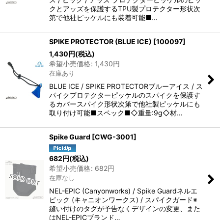
クとアッズを保護するTPU製プロテクター形状次
第で他社ピッケルにも装着可能■…
SPIKE PROTECTOR (BLUE ICE)
[
100097
]
1,430
円
(税込)
希望小売価格
:
1,430
円
在庫あり
BLUE ICE / SPIKE PROTECTORブルーアイス / ス
パイクプロテクターピッケルのスパイクを保護す
るカバースパイク形状次第で他社製ピッケルにも
取り付け可能■スペック■◇重量:9g◇材…
Spike Guard
[
CWG-3001
]
682
円
(税込)
希望小売価格
:
682
円
在庫なし
NEL-EPIC (Canyonworks) / Spike Guardネルエ
ピック (キャニオンワークス) / スパイクガード※
縫い付けのタグが予告なくデザインの変更、また
はNEL-EPICブランド…