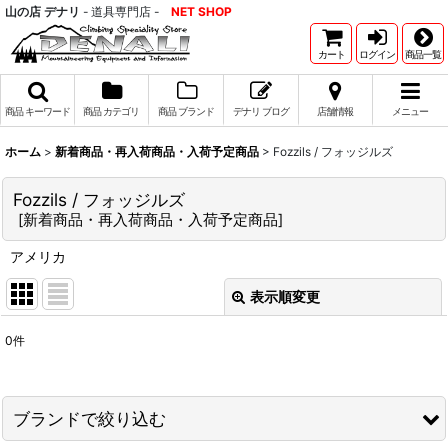
山の店 デナリ
- 道具専門店 -
NET SHOP
カート
ログイン
商品一覧
商品 キーワード
商品 カテゴリ
商品 ブランド
デナリ ブログ
店舗情報
メニュー
ホーム
>
新着商品・再入荷商品・入荷予定商品
>
Fozzils / フォッジルズ
Fozzils / フォッジルズ
[
新着商品・再入荷商品・入荷予定商品
]
アメリカ
表示順変更
閉じる
0
件
表示数
:
並び順
:
ブランドで絞り込む