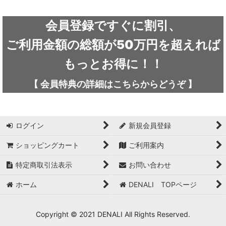
絞り込む
ARC'TERYX / アークテリクス
会員登録ですぐに割引、
ICEFLAME / アイスフレイム
ご利用金額の総額が50万円を超えれば
outdoor element / アウトドアエレメント
もっとお得に！！
AKLIMA / アクリマ
【
会員特典の詳細は
こちらから
どうぞ
】
ASOLO / アゾロ
adidas / アディダス
ログイン
新規会員登録
adidas FIVE TEN / アディダス ファイブテン
ショッピングカート
ご利用案内
特定商取引法表示
お問い合わせ
Atlas / アトラス
ホーム
DENALI TOPページ
ARAI TENT(RIPEN) / アライテント(ライペン)
arata / アラタ
Copyright © 2021 DENALI All Rights Reserved.