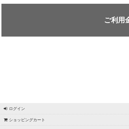
ARC'TERYX / アークテリクス
ICEFLAME / アイスフレイム
ご利用
outdoor element / アウトドアエレメント
AKLIMA / アクリマ
ASOLO / アゾロ
adidas / アディダス
adidas FIVE TEN / アディダス ファイブテン
Atlas / アトラス
ARAI TENT(RIPEN) / アライテント(ライペン)
ログイン
arata / アラタ
ショッピングカート
UNPARALLEL / アンパラレル