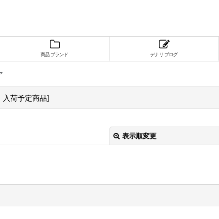
商品 ブランド
デナリ ブログ
ア
・入荷予定商品
]
表示順変更
絞り込む