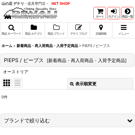
山の店 デナリ
- 道具専門店 -
NET SHOP
カート
ログイン
商品一覧
商品 キーワード
商品 カテゴリ
商品 ブランド
デナリ ブログ
店舗情報
メニュー
ホーム
>
新着商品・再入荷商品・入荷予定商品
>
PIEPS / ピープス
PIEPS / ピープス
[
新着商品・再入荷商品・入荷予定商品
]
オーストリア
表示順変更
閉じる
0
件
表示数
:
並び順
:
ブランドで絞り込む
絞り込む