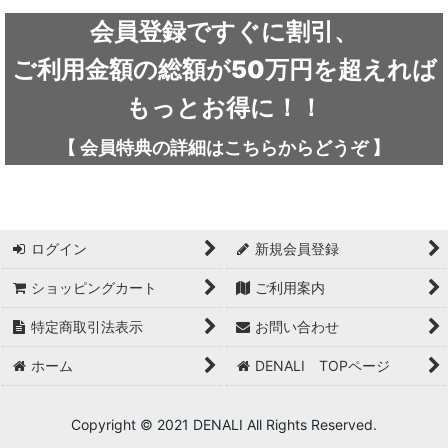
ARC'TERYX / アークテリクス
会員登録ですぐに割引、
ICEFLAME / アイスフレイム
ご利用金額の総額が50万円を超えれば
outdoor element / アウトドアエレメント
もっとお得に！！
AKLIMA / アクリマ
【
会員特典の詳細は
こちらから
どうぞ
】
ASOLO / アゾロ
adidas / アディダス
ログイン
新規会員登録
adidas FIVE TEN / アディダス ファイブテン
ショッピングカート
ご利用案内
Atlas / アトラス
特定商取引法表示
お問い合わせ
ARAI TENT(RIPEN) / アライテント(ライペン)
ホーム
DENALI TOPページ
arata / アラタ
Copyright © 2021 DENALI All Rights Reserved.
UNPARALLEL / アンパラレル