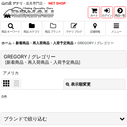
山の店 デナリ
- 道具専門店 -
NET SHOP
カート
ログイン
商品一覧
商品 キーワード
商品 カテゴリ
商品 ブランド
デナリ ブログ
店舗情報
メニュー
ホーム
>
新着商品・再入荷商品・入荷予定商品
>
GREGORY / グレゴリー
GREGORY / グレゴリー
[
新着商品・再入荷商品・入荷予定商品
]
アメリカ
表示順変更
閉じる
0
件
表示数
:
並び順
:
ブランドで絞り込む