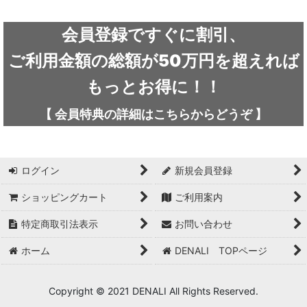
絞り込む
ARC'TERYX / アークテリクス
会員登録ですぐに割引、
ICEFLAME / アイスフレイム
ご利用金額の総額が50万円を超えれば
outdoor element / アウトドアエレメント
もっとお得に！！
AKLIMA / アクリマ
【
会員特典の詳細は
こちらから
どうぞ
】
ASOLO / アゾロ
adidas / アディダス
ログイン
新規会員登録
adidas FIVE TEN / アディダス ファイブテン
ショッピングカート
ご利用案内
特定商取引法表示
お問い合わせ
Atlas / アトラス
ホーム
DENALI TOPページ
ARAI TENT(RIPEN) / アライテント(ライペン)
arata / アラタ
Copyright © 2021 DENALI All Rights Reserved.