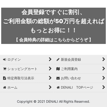
絞り込む
ARC'TERYX / アークテリクス
会員登録ですぐに割引、
ICEFLAME / アイスフレイム
ご利用金額の総額が50万円を超えれば
outdoor element / アウトドアエレメント
もっとお得に！！
AKLIMA / アクリマ
【
会員特典の詳細は
こちらから
どうぞ
】
ASOLO / アゾロ
adidas / アディダス
ログイン
新規会員登録
adidas FIVE TEN / アディダス ファイブテン
ショッピングカート
ご利用案内
特定商取引法表示
お問い合わせ
Atlas / アトラス
ホーム
DENALI TOPページ
ARAI TENT(RIPEN) / アライテント(ライペン)
arata / アラタ
Copyright © 2021 DENALI All Rights Reserved.