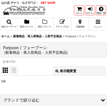
山の店 デナリ
- 道具専門店 -
NET SHOP
カート
ログイン
商品一覧
商品 キーワード
商品 カテゴリ
商品 ブランド
デナリ ブログ
店舗情報
メニュー
ホーム
>
新着商品・再入荷商品・入荷予定商品
>
Forpoon / フォープーン
Forpoon / フォープーン
[
新着商品・再入荷商品・入荷予定商品
]
ジャパン
表示順変更
閉じる
0
件
表示数
:
並び順
:
ブランドで絞り込む