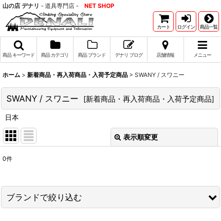
山の店 デナリ
- 道具専門店 -
NET SHOP
カート
ログイン
商品一覧
商品 キーワード
商品 カテゴリ
商品 ブランド
デナリ ブログ
店舗情報
メニュー
ホーム
>
新着商品・再入荷商品・入荷予定商品
>
SWANY / スワニー
SWANY / スワニー
[
新着商品・再入荷商品・入荷予定商品
]
日本
表示順変更
閉じる
0
件
表示数
:
並び順
:
ブランドで絞り込む
絞り込む