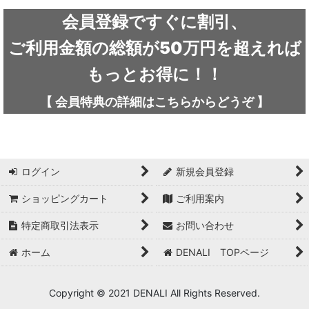
ARC'TERYX / アークテリクス
会員登録ですぐに割引、
ICEFLAME / アイスフレイム
ご利用金額の総額が50万円を超えれば
outdoor element / アウトドアエレメント
もっとお得に！！
AKLIMA / アクリマ
【
会員特典の詳細は
こちらから
どうぞ
】
ASOLO / アゾロ
adidas / アディダス
ログイン
新規会員登録
adidas FIVE TEN / アディダス ファイブテン
ショッピングカート
ご利用案内
Atlas / アトラス
特定商取引法表示
お問い合わせ
ARAI TENT(RIPEN) / アライテント(ライペン)
ホーム
DENALI TOPページ
arata / アラタ
Copyright © 2021 DENALI All Rights Reserved.
UNPARALLEL / アンパラレル