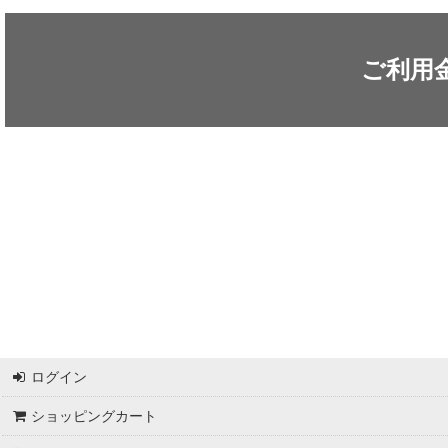
ARC'TERYX / アークテリクス
ICEFLAME / アイスフレイム
ご利用
outdoor element / アウトドアエレメント
AKLIMA / アクリマ
ASOLO / アゾロ
adidas / アディダス
adidas FIVE TEN / アディダス ファイブテン
Atlas / アトラス
ARAI TENT(RIPEN) / アライテント(ライペン)
ログイン
arata / アラタ
ショッピングカート
UNPARALLEL / アンパラレル