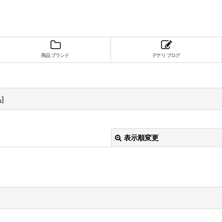
商品 ブランド
デナリ ブログ
品
]
表示順変更
絞り込む