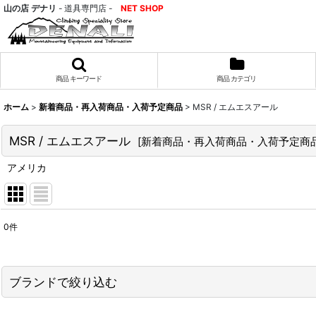
山の店 デナリ
- 道具専門店 -
NET SHOP
商品 キーワード
商品 カテゴリ
ホーム
>
新着商品・再入荷商品・入荷予定商品
>
MSR / エムエスアール
MSR / エムエスアール
[
新着商品・再入荷商品・入荷予定商
アメリカ
0
件
表示数
:
並び順
:
ブランドで絞り込む