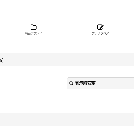
商品 ブランド
デナリ ブログ
品
]
表示順変更
絞り込む