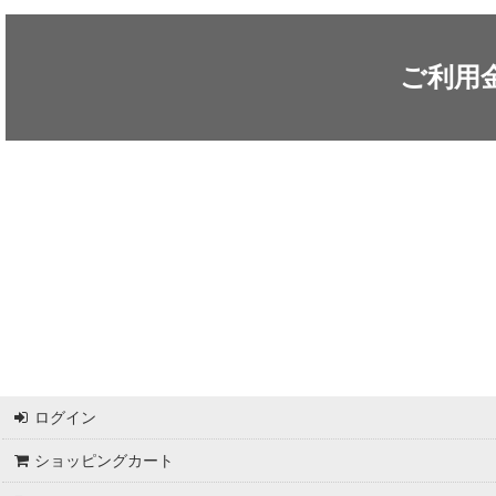
ARC'TERYX / アークテリクス
ICEFLAME / アイスフレイム
ご利用
outdoor element / アウトドアエレメント
AKLIMA / アクリマ
ASOLO / アゾロ
adidas / アディダス
adidas FIVE TEN / アディダス ファイブテン
Atlas / アトラス
ARAI TENT(RIPEN) / アライテント(ライペン)
ログイン
arata / アラタ
ショッピングカート
UNPARALLEL / アンパラレル