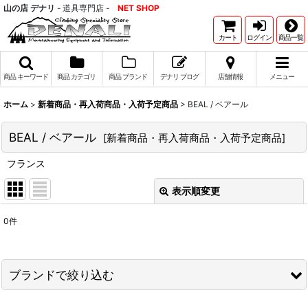
山の店 デナリ
- 道具専門店 -
NET SHOP
カート
ログイン
商品一覧
商品 キーワード
商品 カテゴリ
商品 ブランド
デナリ ブログ
店舗情報
メニュー
ホーム
>
新着商品・再入荷商品・入荷予定商品
>
BEAL / ベアール
BEAL / ベアール
[
新着商品・再入荷商品・入荷予定商品
]
フランス
表示順変更
閉じる
0
件
表示数
:
並び順
:
ブランドで絞り込む
絞り込む