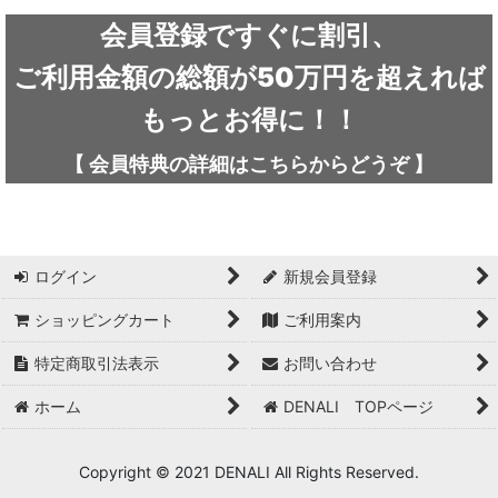
ARC'TERYX / アークテリクス
会員登録ですぐに割引、
ICEFLAME / アイスフレイム
ご利用金額の総額が50万円を超えれば
outdoor element / アウトドアエレメント
もっとお得に！！
AKLIMA / アクリマ
【
会員特典の詳細は
こちらから
どうぞ
】
ASOLO / アゾロ
adidas / アディダス
ログイン
新規会員登録
adidas FIVE TEN / アディダス ファイブテン
ショッピングカート
ご利用案内
Atlas / アトラス
特定商取引法表示
お問い合わせ
ARAI TENT(RIPEN) / アライテント(ライペン)
ホーム
DENALI TOPページ
arata / アラタ
Copyright © 2021 DENALI All Rights Reserved.
UNPARALLEL / アンパラレル