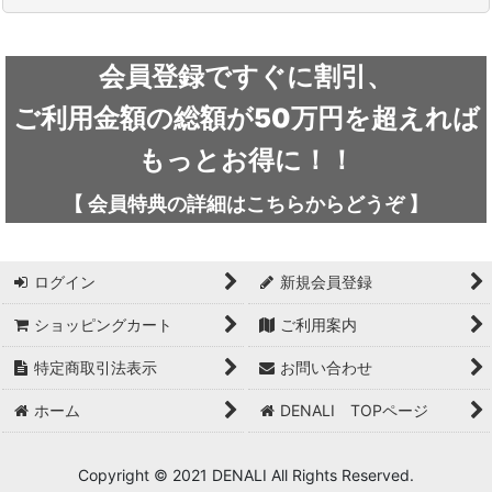
絞り込む
ARC'TERYX / アークテリクス
会員登録ですぐに割引、
ICEFLAME / アイスフレイム
ご利用金額の総額が50万円を超えれば
outdoor element / アウトドアエレメント
もっとお得に！！
AKLIMA / アクリマ
【
会員特典の詳細は
こちらから
どうぞ
】
ASOLO / アゾロ
ログイン
新規会員登録
adidas / アディダス
ショッピングカート
ご利用案内
adidas FIVE TEN / アディダス ファイブテン
特定商取引法表示
お問い合わせ
Atlas / アトラス
ホーム
DENALI TOPページ
ARAI TENT(RIPEN) / アライテント(ライペン)
arata / アラタ
Copyright © 2021 DENALI All Rights Reserved.