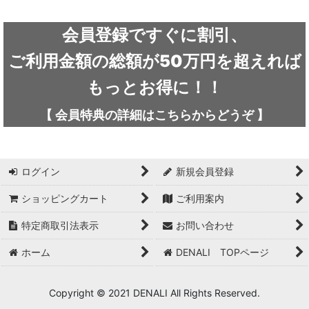
絞り込む
ARC'TERYX / アークテリクス
会員登録ですぐに割引、
ICEFLAME / アイスフレイム
ご利用金額の総額が50万円を超えれば
outdoor element / アウトドアエレメント
もっとお得に！！
AKLIMA / アクリマ
【
会員特典の詳細は
こちらから
どうぞ
】
ASOLO / アゾロ
adidas / アディダス
ログイン
新規会員登録
adidas FIVE TEN / アディダス ファイブテン
ショッピングカート
ご利用案内
特定商取引法表示
お問い合わせ
Atlas / アトラス
ホーム
DENALI TOPページ
ARAI TENT(RIPEN) / アライテント(ライペン)
arata / アラタ
Copyright © 2021 DENALI All Rights Reserved.