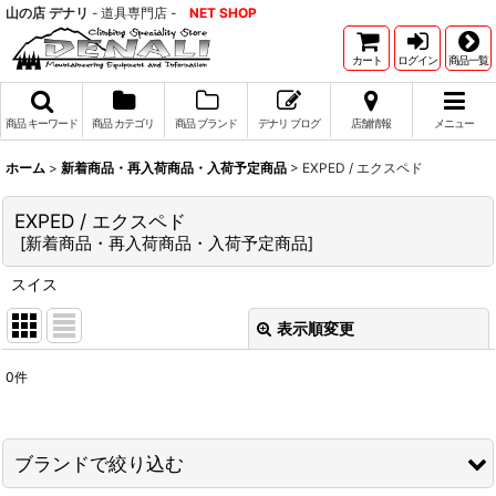
山の店 デナリ
- 道具専門店 -
NET SHOP
カート
ログイン
商品一覧
商品 キーワード
商品 カテゴリ
商品 ブランド
デナリ ブログ
店舗情報
メニュー
ホーム
>
新着商品・再入荷商品・入荷予定商品
>
EXPED / エクスペド
EXPED / エクスペド
[
新着商品・再入荷商品・入荷予定商品
]
スイス
表示順変更
閉じる
0
件
表示数
:
並び順
:
ブランドで絞り込む